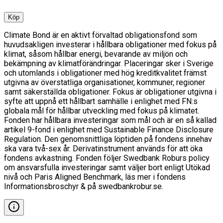
Köp
Climate Bond är en aktivt förvaltad obligationsfond som
huvudsakligen investerar i hållbara obligationer med fokus på
klimat, såsom hållbar energi, bevarande av miljön och
bekämpning av klimatförändringar. Placeringar sker i Sverige
och utomlands i obligationer med hög kreditkvalitet främst
utgivna av överstatliga organisationer, kommuner, regioner
samt säkerställda obligationer. Fokus är obligationer utgivna i
syfte att uppnå ett hållbart samhälle i enlighet med FN:s
globala mål för hållbar utveckling med fokus på klimatet.
Fonden har hållbara investeringar som mål och är en så kallad
artikel 9-fond i enlighet med Sustainable Finance Disclosure
Regulation. Den genomsnittliga löptiden på fondens innehav
ska vara två-sex år. Derivatinstrument används för att öka
fondens avkastning. Fonden följer Swedbank Roburs policy
om ansvarsfulla investeringar samt väljer bort enligt Utökad
nivå och Paris Aligned Benchmark, läs mer i fondens
Informationsbroschyr & på swedbankrobur.se.