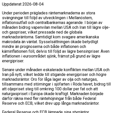
Uppdaterat
2026-08-04
Under perioden präglades räntemarknaderna av stora
svängningar till följd av utvecklingen i Mellanöstern,
inflationsutfall och centralbankernas agerande. I början av
månaden bidrog vapenvilan mellan USA och Iran till lägre olje-
och gaspriser, vilket pressade ned de globala
marknadsräntorna. Samtidigt kom svagare amerikanska
makrodata än väntat. Sysselsättningen ökade betydligt
mindre än prognoserna och både inflationen och
kärninflationen föll, delvis till följd av lägre bensinpriser. Även
inflationen i euroområdet sjönk, främst på grund av lägre
energipriser.
Senare under månaden eskalerade konflikten mellan USA och
Iran på nytt, vilket ledde till stigande energipriser och högre
marknadsräntor. Oro för låga lager av olja och naturgas,
tillsammans med störningar i sjöfarten i Röda havet, bidrog till
att oljepriset steg till omkring 100 dollar per fat och att
naturgaspriset i Europa ökade kraftigt. Marknaden började
därför räkna med fler räntehöjningar från både Federal
Reserve och ECB, vilket drev upp långa marknadsräntor.
Federal Reserve och ECB lämnade sina styrräntor