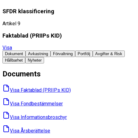
SFDR klassificering
Artikel 9
Faktablad ​(PRIIPs KID)
Visa
Dokument
Avkastning
Förvaltning
Portfölj
Avgifter & Risk
Hållbarhet
Nyheter
Documents
Visa Faktablad ​(PRIIPs KID)
Visa Fondbes­tämmelser
Visa Informations­broschyr
Visa Års­berättelse