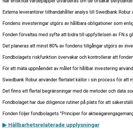
När enskilda värdepapper utvärderas om de orsakar betydande sk
Externa leverantörer tillhandahåller analys till Swedbank Robur
Fondens investeringar utgörs av hållbara obligationer som enlig
Fonden förvaltas med syfte att bidra till uppfyllelsen av FN:s g
Det planeras att minst 80% av fondens tillgångar utgörs av inve
Fondbolagets riskfunktion övervakar och kontrollerar att fonden
För att mäta uppnåendet av målet för hållbar investering används
Swedbank Robur använder flertalet källor i sin process för att 
Det finns ett flertal begränsningar med de metoder och data so
Fondbolaget har due diligence rutiner på plats för att säkerstäl
▶ Hållbarhetsrelaterade upplysningar