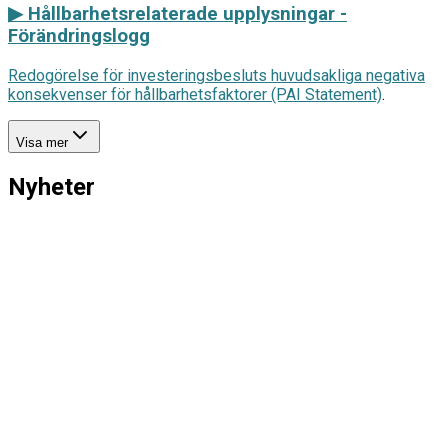
▶
Hållbarhetsrelaterade upplysningar -
Förändringslogg
Redogörelse för investeringsbesluts huvudsakliga negativa
konsekvenser för hållbarhetsfaktorer (PAI Statement)
.
Visa mer
Nyheter