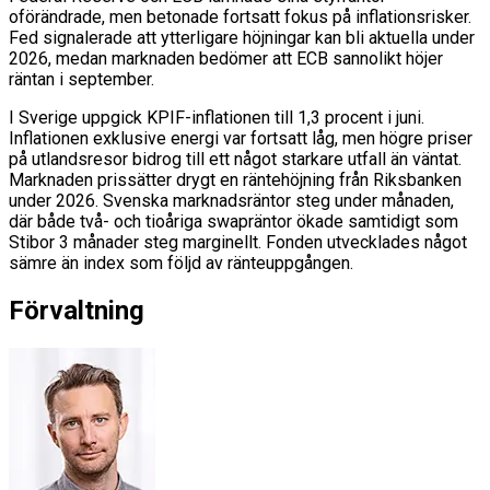
oförändrade, men betonade fortsatt fokus på inflationsrisker.
Fed signalerade att ytterligare höjningar kan bli aktuella under
2026, medan marknaden bedömer att ECB sannolikt höjer
räntan i september.
I Sverige uppgick KPIF-inflationen till 1,3 procent i juni.
Inflationen exklusive energi var fortsatt låg, men högre priser
på utlandsresor bidrog till ett något starkare utfall än väntat.
Marknaden prissätter drygt en räntehöjning från Riksbanken
under 2026. Svenska marknadsräntor steg under månaden,
där både två- och tioåriga swapräntor ökade samtidigt som
Stibor 3 månader steg marginellt. Fonden utvecklades något
sämre än index som följd av ränteuppgången.
Förvaltning