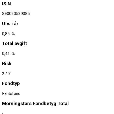
ISIN
SE0020539385
Utv. i år
0,85 %
Total avgift
0,41 %
Risk
2
/ 7
Fondtyp
Räntefond
Morningstars Fondbetyg Total
-