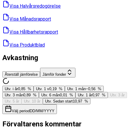
Visa Halvårs­redogörelse
Visa Månads­rapport
Visa Hållbarhets­rapport
Visa Produktblad
Avkastning
Återställ jämförelse
Jämför fonder
Utv. i år
0,85 %
Utv. 1 v
0,19 %
Utv. 1 mån
−0,56 %
Utv. 3 mån
0,89 %
Utv. 6 mån
0,01 %
Utv. 1 år
0,97 %
Utv. 3 år
Utv. 5 år
Utv. 10 år
Utv. Sedan start
10,97 %
Välj period
DD/MM/YYYY
Förvaltarens kommentar