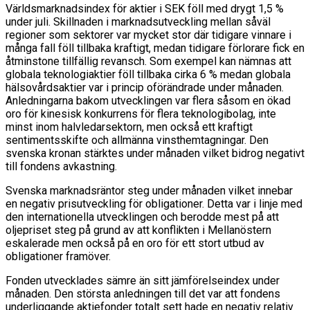
Världsmarknadsindex för aktier i SEK föll med drygt 1,5 %
under juli. Skillnaden i marknadsutveckling mellan såväl
regioner som sektorer var mycket stor där tidigare vinnare i
många fall föll tillbaka kraftigt, medan tidigare förlorare fick en
åtminstone tillfällig revansch. Som exempel kan nämnas att
globala teknologiaktier föll tillbaka cirka 6 % medan globala
hälsovårdsaktier var i princip oförändrade under månaden.
Anledningarna bakom utvecklingen var flera såsom en ökad
oro för kinesisk konkurrens för flera teknologibolag, inte
minst inom halvledarsektorn, men också ett kraftigt
sentimentsskifte och allmänna vinsthemtagningar. Den
svenska kronan stärktes under månaden vilket bidrog negativt
till fondens avkastning.
Svenska marknadsräntor steg under månaden vilket innebar
en negativ prisutveckling för obligationer. Detta var i linje med
den internationella utvecklingen och berodde mest på att
oljepriset steg på grund av att konflikten i Mellanöstern
eskalerade men också på en oro för ett stort utbud av
obligationer framöver.
Fonden utvecklades sämre än sitt jämförelseindex under
månaden. Den största anledningen till det var att fondens
underliggande aktiefonder totalt sett hade en negativ relativ