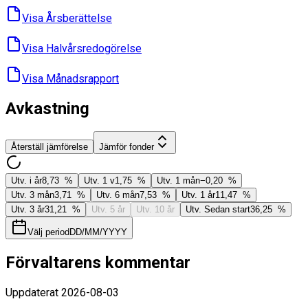
Visa Års­berättelse
Visa Halvårs­redogörelse
Visa Månads­rapport
Avkastning
Återställ jämförelse
Jämför fonder
Utv. i år
8,73 %
Utv. 1 v
1,75 %
Utv. 1 mån
−0,20 %
Utv. 3 mån
3,71 %
Utv. 6 mån
7,53 %
Utv. 1 år
11,47 %
Utv. 3 år
31,21 %
Utv. 5 år
Utv. 10 år
Utv. Sedan start
36,25 %
Välj period
DD/MM/YYYY
Förvaltarens kommentar
Uppdaterat
2026-08-03