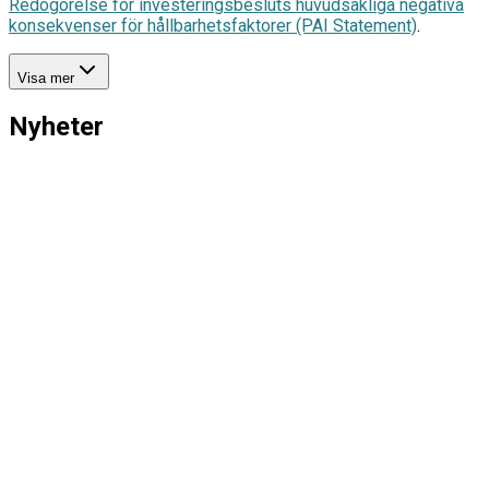
Redogörelse för investeringsbesluts huvudsakliga negativa
konsekvenser för hållbarhetsfaktorer (PAI Statement)
.
Visa mer
Nyheter