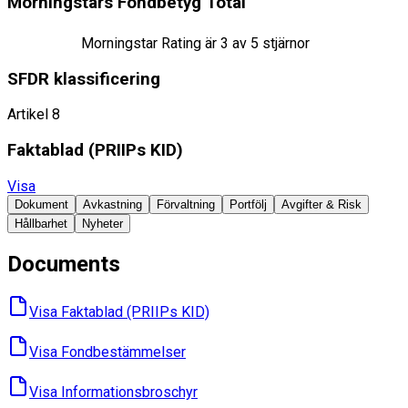
Morningstars Fondbetyg Total
Morningstar Rating är
3
av 5 stjärnor
SFDR klassificering
Artikel 8
Faktablad ​(PRIIPs KID)
Visa
Dokument
Avkastning
Förvaltning
Portfölj
Avgifter & Risk
Hållbarhet
Nyheter
Documents
Visa Faktablad ​(PRIIPs KID)
Visa Fondbes­tämmelser
Visa Informations­broschyr