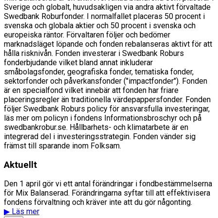
Sverige och globalt, huvudsakligen via andra aktivt förvaltade
Swedbank Roburfonder. I normalfallet placeras 50 procent i
svenska och globala aktier och 50 procent i svenska och
europeiska räntor. Förvaltaren följer och bedömer
marknadsläget löpande och fonden rebalanseras aktivt för att
hålla risknivån. Fonden investerar i Swedbank Roburs
fonderbjudande vilket bland annat inkluderar
småbolagsfonder, geografiska fonder, tematiska fonder,
sektorfonder och påverkansfonder ("impactfonder"). Fonden
är en specialfond vilket innebär att fonden har friare
placeringsregler än traditionella värdepappersfonder. Fonden
följer Swedbank Roburs policy för ansvarsfulla investeringar,
läs mer om policyn i fondens Informationsbroschyr och på
swedbankrobur.se. Hållbarhets- och klimatarbete är en
integrerad del i investeringsstrategin. Fonden vänder sig
främst till sparande inom Folksam.
Aktuellt
Den 1 april gör vi ett antal förändringar i fondbestämmelserna
för Mix Balanserad. Förändringarna syftar till att effektivisera
fondens förvaltning och kräver inte att du gör någonting.
▶
Läs mer