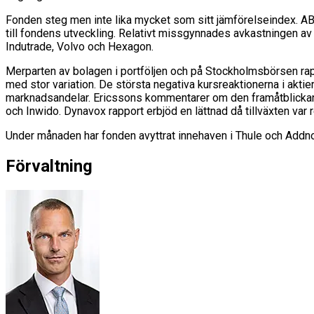
Fonden steg men inte lika mycket som sitt jämförelseindex. AB
till fondens utveckling. Relativt missgynnades avkastningen av
Indutrade, Volvo och Hexagon.
Merparten av bolagen i portföljen och på Stockholmsbörsen rapp
med stor variation. De största negativa kursreaktionerna i akti
marknadsandelar. Ericssons kommentarer om den framåtblickande 
och Inwido. Dynavox rapport erbjöd en lättnad då tillväxten var 
Under månaden har fonden avyttrat innehaven i Thule och Addno
Förvaltning