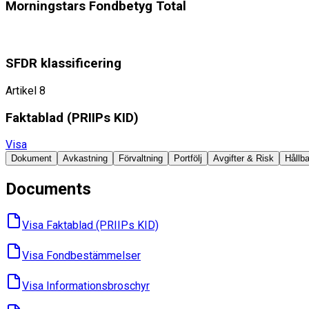
Morningstars Fondbetyg Total
SFDR klassificering
Artikel 8
Faktablad ​(PRIIPs KID)
Visa
Dokument
Avkastning
Förvaltning
Portfölj
Avgifter & Risk
Hållba
Documents
Visa Faktablad ​(PRIIPs KID)
Visa Fondbes­tämmelser
Visa Informations­broschyr