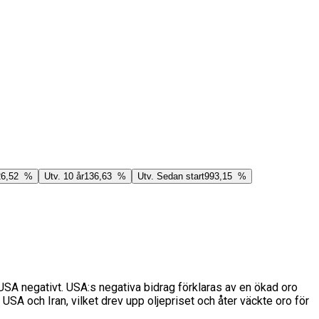
26,52 %
Utv. 10 år
136,63 %
Utv. Sedan start
993,15 %
h USA negativt. USA:s negativa bidrag förklaras av en ökad oro
SA och Iran, vilket drev upp oljepriset och åter väckte oro för