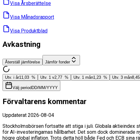
Visa Års­berättelse
Visa Månads­rapport
Visa Produktblad
Avkastning
Återställ jämförelse
Jämför fonder
Utv. i år
11,03 %
Utv. 1 v
2,77 %
Utv. 1 mån
1,23 %
Utv. 3 mån
8,4
Välj period
DD/MM/YYYY
Förvaltarens kommentar
Uppdaterat
2026-08-04
Stockholmsbörsen fortsatte att stiga i juli. Globala aktieindex 
för AI-investeringarnas hållbarhet. Det som dock dominerade nyh
högre global inflation. Trots detta höll både Fed och ECB sina 