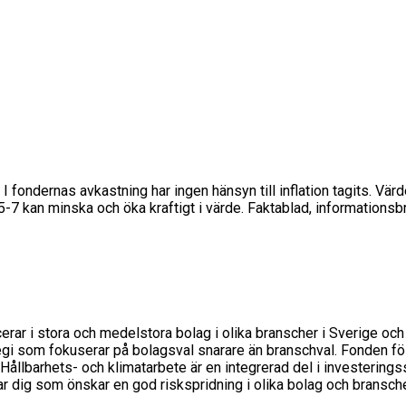
 I fondernas avkastning har ingen hänsyn till inflation tagits. Vär
s 5-7 kan minska och öka kraftigt i värde. Faktablad, informations
erar i stora och medelstora bolag i olika branscher i Sverige och 
tegi som fokuserar på bolagsval snarare än branschval. Fonden f
lbarhets- och klimatarbete är en integrerad del i investeringsst
 dig som önskar en god riskspridning i olika bolag och bransche