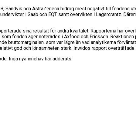
B, Sandvik och AstraZeneca bidrog mest negativt till fondens ut
 undervikter i Saab och EQT samt övervikten i Lagercrantz. Därem
orterade sina resultat för andra kvartalet. Rapporterna har över
er som fonden äger noterades i Axfood och Ericsson. Reaktionen p
bruttomarginalen, som var lägre än vad analytikerna förväntat si
relativt god och lönsamheten stark. Inwidos rapport överträffade f
de. Inga nya innehav har adderats.