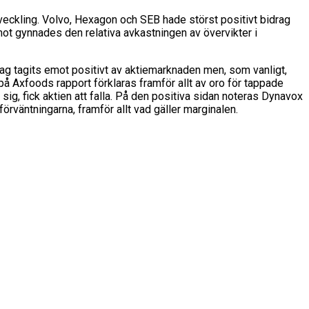
veckling. Volvo, Hexagon och SEB hade störst positivt bidrag
ot gynnades den relativa avkastningen av övervikter i
lag tagits emot positivt av aktiemarknaden men, som vanligt,
å Axfoods rapport förklaras framför allt av oro för tappade
g, fick aktien att falla. På den positiva sidan noteras Dynavox
örväntningarna, framför allt vad gäller marginalen.