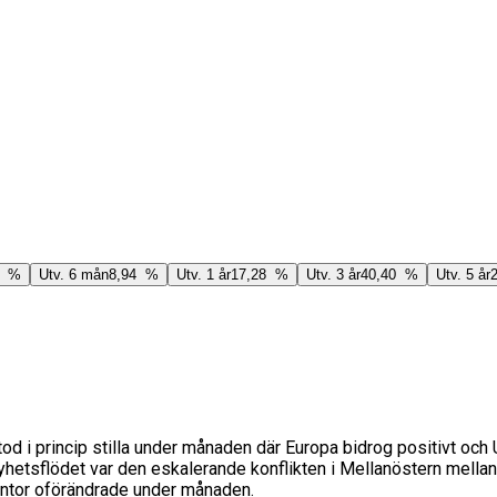
5 %
Utv. 6 mån
8,94 %
Utv. 1 år
17,28 %
Utv. 3 år
40,40 %
Utv. 5 år
stod i princip stilla under månaden där Europa bidrog positivt oc
etsflödet var den eskalerande konflikten i Mellanöstern mellan U
räntor oförändrade under månaden.