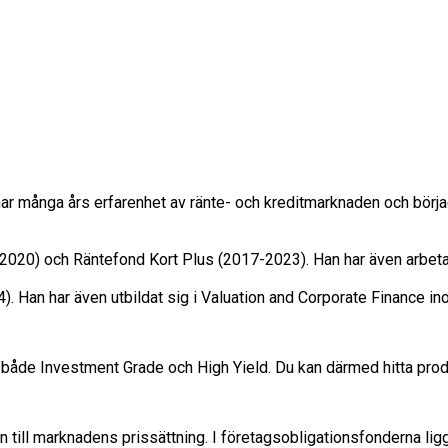
r många års erfarenhet av ränte- och kreditmarknaden och börja
020) och Räntefond Kort Plus (2017-2023). Han har även arbetat
4). Han har även utbildat sig i Valuation and Corporate Finance 
nom både Investment Grade och High Yield. Du kan därmed hitta pr
till marknadens prissättning. I företagsobligationsfonderna ligger 