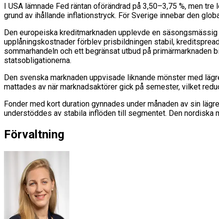
I USA lämnade Fed räntan oförändrad på 3,50–3,75 %, men tre le
grund av ihållande inflationstryck. För Sverige innebar den glob
Den europeiska kreditmarknaden upplevde en säsongsmässig avm
upplåningskostnader förblev prisbildningen stabil, kreditspreada
sommarhandeln och ett begränsat utbud på primärmarknaden bidr
statsobligationerna.
Den svenska marknaden uppvisade liknande mönster med lägre 
mattades av när marknadsaktörer gick på semester, vilket redu
Fonder med kort duration gynnades under månaden av sin lägre ränt
understöddes av stabila inflöden till segmentet. Den nordiska
Förvaltning