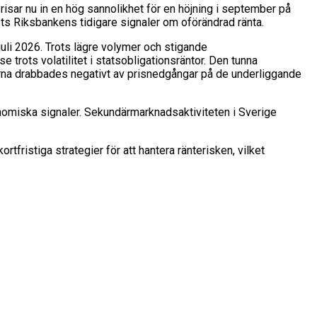
isar nu in en hög sannolikhet för en höjning i september på
rots Riksbankens tidigare signaler om oförändrad ränta.
li 2026. Trots lägre volymer och stigande
 trots volatilitet i statsobligationsräntor. Den tunna
erna drabbades negativt av prisnedgångar på de underliggande
miska signaler. Sekundärmarknadsaktiviteten i Sverige
tfristiga strategier för att hantera ränterisken, vilket