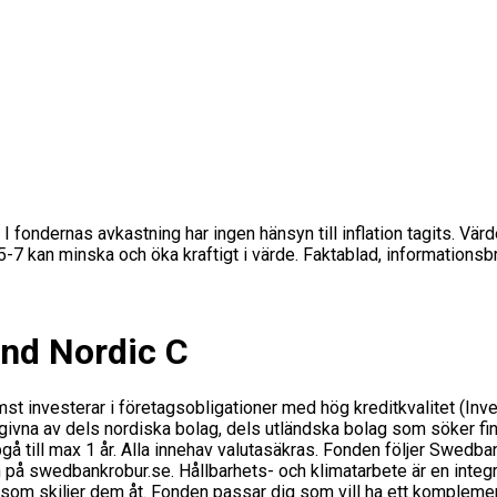
 I fondernas avkastning har ingen hänsyn till inflation tagits. Vär
s 5-7 kan minska och öka kraftigt i värde. Faktablad, informations
nd Nordic C
ämst investerar i företagsobligationer med hög kreditkvalitet (I
vna av dels nordiska bolag, dels utländska bolag som söker fina
å till max 1 år. Alla innehav valutasäkras. Fonden följer Swedba
på swedbankrobur.se. Hållbarhets- och klimatarbete är en integrer
m skiljer dem åt. Fonden passar dig som vill ha ett komplement t