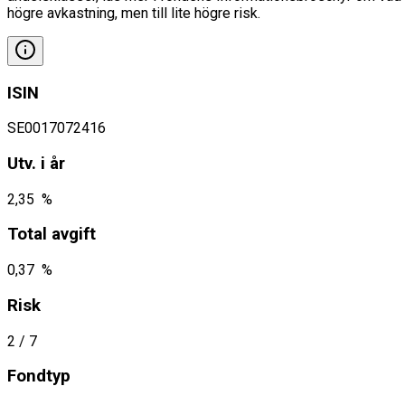
högre avkastning, men till lite högre risk.
ISIN
SE0017072416
Utv. i år
2,35 %
Total avgift
0,37 %
Risk
2
/ 7
Fondtyp