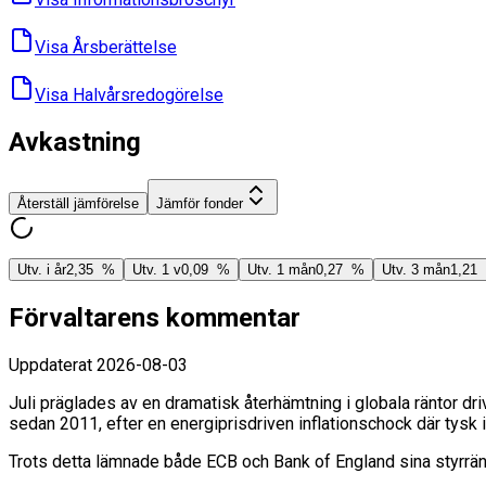
Visa Års­berättelse
Visa Halvårs­redogörelse
Avkastning
Återställ jämförelse
Jämför fonder
Utv. i år
2,35 %
Utv. 1 v
0,09 %
Utv. 1 mån
0,27 %
Utv. 3 mån
1,21
Förvaltarens kommentar
Uppdaterat
2026-08-03
Juli präglades av en dramatisk återhämtning i globala räntor dr
sedan 2011, efter en energiprisdriven inflationschock där tysk inf
Trots detta lämnade både ECB och Bank of England sina styrrän