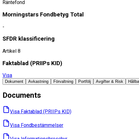
Räntefond
Morningstars Fondbetyg Total
-
SFDR klassificering
Artikel 8
Faktablad ​(PRIIPs KID)
Visa
Dokument
Avkastning
Förvaltning
Portfölj
Avgifter & Risk
Hållba
Documents
Visa Faktablad ​(PRIIPs KID)
Visa Fondbes­tämmelser
Visa Informations­broschyr