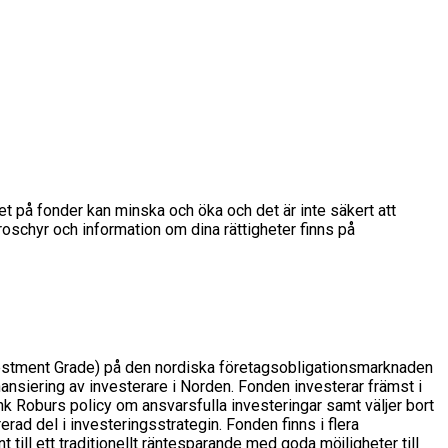
det på fonder kan minska och öka och det är inte säkert att
broschyr och information om dina rättigheter finns på
nvestment Grade) på den nordiska företagsobligationsmarknaden
nsiering av investerare i Norden. Fonden investerar främst i
nk Roburs policy om ansvarsfulla investeringar samt väljer bort
ad del i investeringsstrategin. Fonden finns i flera
ill ett traditionellt räntesparande med goda möjligheter till