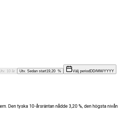
Utv. 10 år
Utv. Sedan start
19,20 %
Välj period
DD/MM/YYYY
stern. Den tyska 10-årsräntan nådde 3,20 %, den högsta nivån