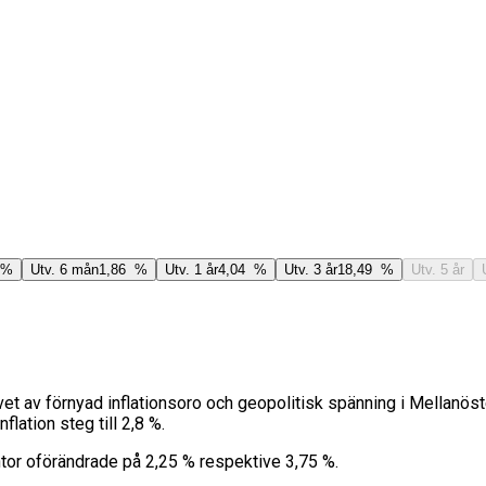
 %
Utv. 6 mån
1,86 %
Utv. 1 år
4,04 %
Utv. 3 år
18,49 %
Utv. 5 år
ivet av förnyad inflationsoro och geopolitisk spänning i Mellanö
lation steg till 2,8 %.
tor oförändrade på 2,25 % respektive 3,75 %.