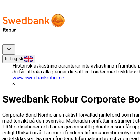
In English
Historisk avkastning garanterar inte avkastning i framtiden.
du får tillbaka alla pengar du satt in. Fonder med riskklas
www.swedbankrobur.se
Swedbank Robur Corporate Bo
Corporate Bond Nordic är en aktivt förvaltad räntefond som fr
med tonvikt på den svenska. Marknaden omfattar instrument utgi
FRN-obligationer och har en genomsnittlig duration som får uppg
enligt Utökad nivå. Läs mer i fondens Informationsbroschyr och 
andelsklasser, läs mer i fondens Informationsbroschyr om vad so