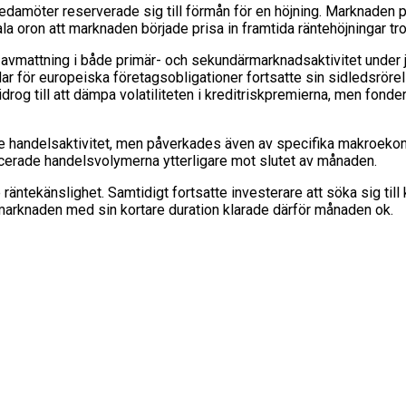
damöter reserverade sig till förmån för en höjning. Marknaden pr
ala oron att marknaden började prisa in framtida räntehöjningar t
attning i både primär- och sekundärmarknadsaktivitet under ju
r för europeiska företagsobligationer fortsatte sin sidledsrörelse
og till att dämpa volatiliteten i kreditriskpremierna, men fond
handelsaktivitet, men påverkades även av specifika makroekono
cerade handelsvolymerna ytterligare mot slutet av månaden.
ekänslighet. Samtidigt fortsatte investerare att söka sig till kor
 marknaden med sin kortare duration klarade därför månaden ok.