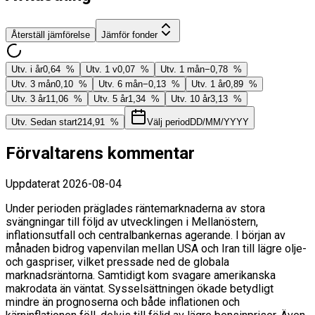
Återställ jämförelse
Jämför fonder
Utv. i år
0,64 %
Utv. 1 v
0,07 %
Utv. 1 mån
−0,78 %
Utv. 3 mån
0,10 %
Utv. 6 mån
−0,13 %
Utv. 1 år
0,89 %
Utv. 3 år
11,06 %
Utv. 5 år
1,34 %
Utv. 10 år
3,13 %
Utv. Sedan start
214,91 %
Välj period
DD/MM/YYYY
Förvaltarens kommentar
Uppdaterat
2026-08-04
Under perioden präglades räntemarknaderna av stora
svängningar till följd av utvecklingen i Mellanöstern,
inflationsutfall och centralbankernas agerande. I början av
månaden bidrog vapenvilan mellan USA och Iran till lägre olje-
och gaspriser, vilket pressade ned de globala
marknadsräntorna. Samtidigt kom svagare amerikanska
makrodata än väntat. Sysselsättningen ökade betydligt
mindre än prognoserna och både inflationen och