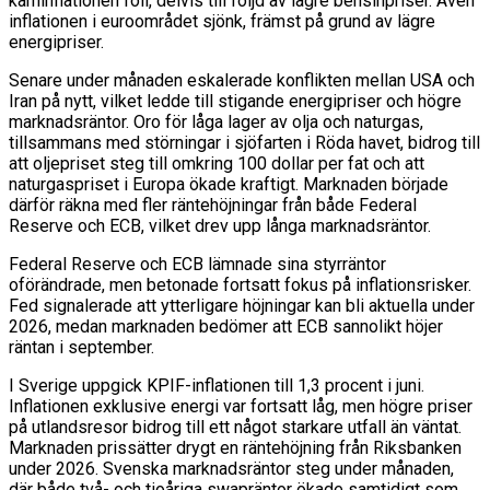
kärninflationen föll, delvis till följd av lägre bensinpriser. Även
inflationen i euroområdet sjönk, främst på grund av lägre
energipriser.
Senare under månaden eskalerade konflikten mellan USA och
Iran på nytt, vilket ledde till stigande energipriser och högre
marknadsräntor. Oro för låga lager av olja och naturgas,
tillsammans med störningar i sjöfarten i Röda havet, bidrog till
att oljepriset steg till omkring 100 dollar per fat och att
naturgaspriset i Europa ökade kraftigt. Marknaden började
därför räkna med fler räntehöjningar från både Federal
Reserve och ECB, vilket drev upp långa marknadsräntor.
Federal Reserve och ECB lämnade sina styrräntor
oförändrade, men betonade fortsatt fokus på inflationsrisker.
Fed signalerade att ytterligare höjningar kan bli aktuella under
2026, medan marknaden bedömer att ECB sannolikt höjer
räntan i september.
I Sverige uppgick KPIF-inflationen till 1,3 procent i juni.
Inflationen exklusive energi var fortsatt låg, men högre priser
på utlandsresor bidrog till ett något starkare utfall än väntat.
Marknaden prissätter drygt en räntehöjning från Riksbanken
under 2026. Svenska marknadsräntor steg under månaden,
där både två- och tioåriga swapräntor ökade samtidigt som