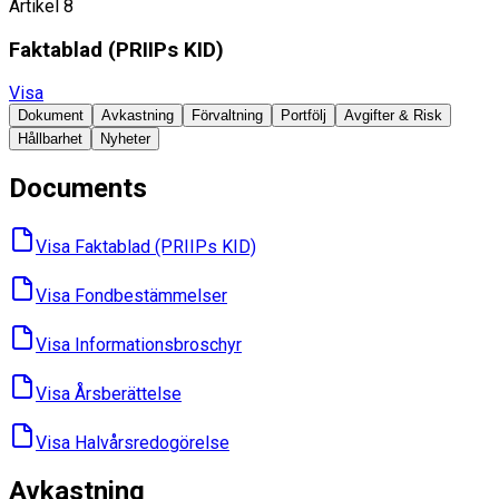
Artikel 8
Faktablad ​(PRIIPs KID)
Visa
Dokument
Avkastning
Förvaltning
Portfölj
Avgifter & Risk
Hållbarhet
Nyheter
Documents
Visa Faktablad ​(PRIIPs KID)
Visa Fondbes­tämmelser
Visa Informations­broschyr
Visa Års­berättelse
Visa Halvårs­redogörelse
Avkastning