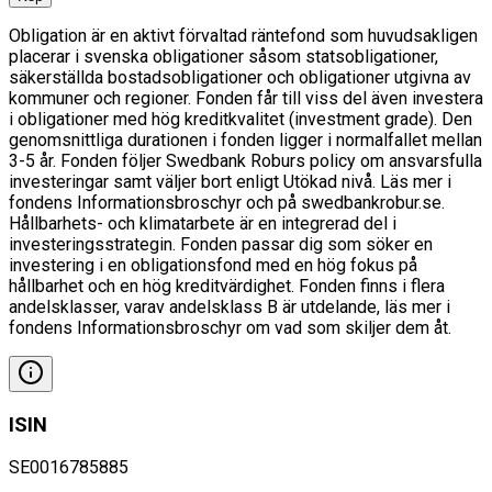
Obligation är en aktivt förvaltad räntefond som huvudsakligen
placerar i svenska obligationer såsom statsobligationer,
säkerställda bostadsobligationer och obligationer utgivna av
kommuner och regioner. Fonden får till viss del även investera
i obligationer med hög kreditkvalitet (investment grade). Den
genomsnittliga durationen i fonden ligger i normalfallet mellan
3-5 år. Fonden följer Swedbank Roburs policy om ansvarsfulla
investeringar samt väljer bort enligt Utökad nivå. Läs mer i
fondens Informationsbroschyr och på swedbankrobur.se.
Hållbarhets- och klimatarbete är en integrerad del i
investeringsstrategin. Fonden passar dig som söker en
investering i en obligationsfond med en hög fokus på
hållbarhet och en hög kreditvärdighet. Fonden finns i flera
andelsklasser, varav andelsklass B är utdelande, läs mer i
fondens Informationsbroschyr om vad som skiljer dem åt.
ISIN
SE0016785885