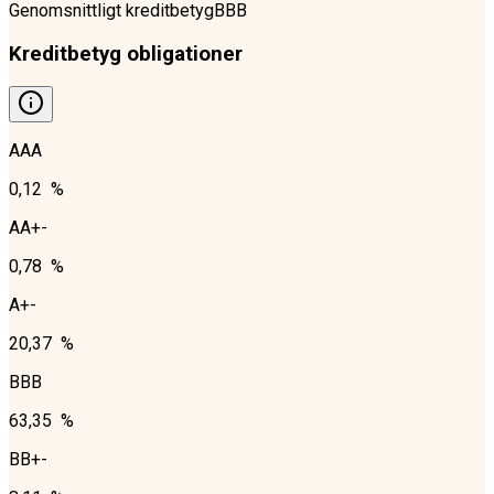
Genomsnittligt kreditbetyg
BBB
Kreditbetyg obligationer
AAA
0,12 %
AA+-
0,78 %
A+-
20,37 %
BBB
63,35 %
BB+-