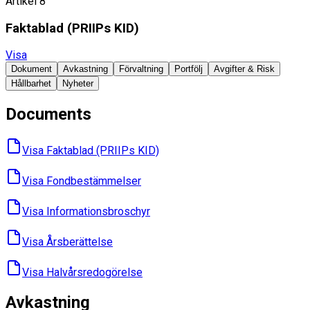
Artikel 8
Faktablad ​(PRIIPs KID)
Visa
Dokument
Avkastning
Förvaltning
Portfölj
Avgifter & Risk
Hållbarhet
Nyheter
Documents
Visa Faktablad ​(PRIIPs KID)
Visa Fondbes­tämmelser
Visa Informations­broschyr
Visa Års­berättelse
Visa Halvårs­redogörelse
Avkastning