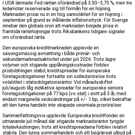
I USA lämnade Fed räntan oförändrad på 3,50–3,75 %, men tre
ledamöter reserverade sig till förmån för en höjning.
Marknaden prisar nu in en hög sannolikhet för en höjning i
september på grund av ihållande inflationstryck. För Sverige
innebar den globala oron att marknaden började prisa in
framtida räntehöjningar trots Riksbankens tidigare signaler
om oförändrad ränta.
Den europeiska kreditmarknaden upplevde en
säsongsmässig avmattning i både primär- och
sekundärmarknadsaktivitet under juli 2026. Trots lägre
volymer och stigande upplåningskostnader förblev
prisbildningen stabil, kreditspreadar för europeiska
företagsobligationer fortsatte sin sidledsrörelse trots
volatilitet i statsobligationsräntor. Vid månadsskiftet
juli/augusti låg indikativa spreadar för europeiska seniora
företagsobligationer på 77 bps (vs stat) i snitt på 5 år, med
endast marginella veckoändringar på +/- 1 bp, vilket bekräftar
att den tunna handeln inte skapade onormala prisrörelser.
Sammanfattningsvis upplevde Europeiska kreditfonder en
utmanande juli månad där stigande marknadsräntor tyngde
totalavkastningen, trots att kreditspreadarna förblev relativt
stabila. Den tunna sommarhandeln och ett begränsat utbud på