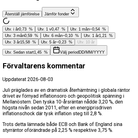
Återställ jämförelse
Jämför fonder
Utv. i år
0,73 %
Utv. 1 v
0,47 %
Utv. 1 mån
−0,54 %
Utv. 3 mån
0,59 %
Utv. 6 mån
−0,10 %
Utv. 1 år
1,21 %
Utv. 3 år
15,58 %
Utv. 5 år
−0,23 %
Utv. 10 år
Utv. Sedan start
1,45 %
Välj period
DD/MM/YYYY
Förvaltarens kommentar
Uppdaterat
2026-08-03
Juli präglades av en dramatisk återhämtning i globala räntor
drivet av förnyad inflationsoro och geopolitisk spänning i
Mellanöstern. Den tyska 10-årsräntan nådde 3,20 %, den
högsta nivån sedan 2011, efter en energiprisdriven
inflationschock där tysk inflation steg till 2,8 %.
Trots detta lämnade både ECB och Bank of England sina
styrräntor oförändrade på 2,25 % respektive 3,75 %.