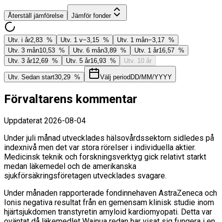
Återställ jämförelse
Jämför fonder
Utv. i år
2,83 %
Utv. 1 v
−3,15 %
Utv. 1 mån
−3,17 %
Utv. 3 mån
10,53 %
Utv. 6 mån
3,89 %
Utv. 1 år
16,57 %
Utv. 3 år
12,69 %
Utv. 5 år
16,93 %
Utv. 10 år
Utv. Sedan start
30,29 %
Välj period
DD/MM/YYYY
Förvaltarens kommentar
Uppdaterat
2026-08-04
Under juli månad utvecklades hälsovårdssektorn sidledes på
indexnivå men det var stora rörelser i individuella aktier.
Medicinsk teknik och forskningsverktyg gick relativt starkt
medan läkemedel och de amerikanska
sjukförsäkringsföretagen utvecklades svagare.
Under månaden rapporterade fondinnehaven AstraZeneca och
Ionis negativa resultat från en gemensam klinisk studie inom
hjärtsjukdomen transtyretin amyloid kardiomyopati. Detta var
oväntat då läkemedlet Wainua redan har visat sig fungera i en