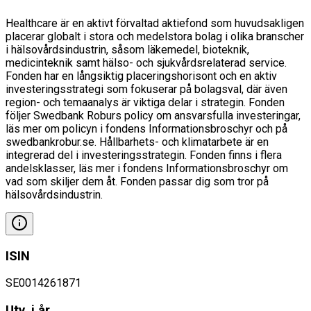
Healthcare är en aktivt förvaltad aktiefond som huvudsakligen
placerar globalt i stora och medelstora bolag i olika branscher
i hälsovårdsindustrin, såsom läkemedel, bioteknik,
medicinteknik samt hälso- och sjukvårdsrelaterad service.
Fonden har en långsiktig placeringshorisont och en aktiv
investeringsstrategi som fokuserar på bolagsval, där även
region- och temaanalys är viktiga delar i strategin. Fonden
följer Swedbank Roburs policy om ansvarsfulla investeringar,
läs mer om policyn i fondens Informationsbroschyr och på
swedbankrobur.se. Hållbarhets- och klimatarbete är en
integrerad del i investeringsstrategin. Fonden finns i flera
andelsklasser, läs mer i fondens Informationsbroschyr om
vad som skiljer dem åt. Fonden passar dig som tror på
hälsovårdsindustrin.
ISIN
SE0014261871
Utv. i år