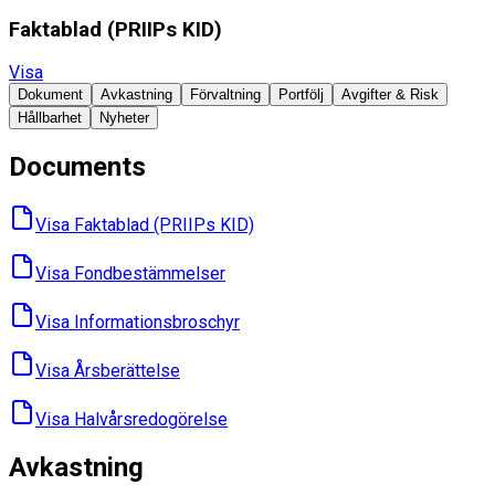
Faktablad ​(PRIIPs KID)
Visa
Dokument
Avkastning
Förvaltning
Portfölj
Avgifter & Risk
Hållbarhet
Nyheter
Documents
Visa Faktablad ​(PRIIPs KID)
Visa Fondbes­tämmelser
Visa Informations­broschyr
Visa Års­berättelse
Visa Halvårs­redogörelse
Avkastning