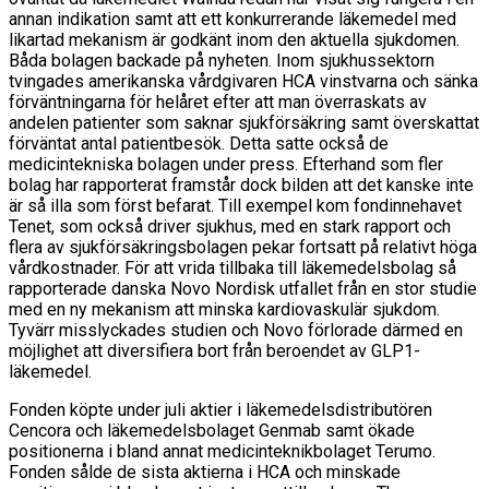
annan indikation samt att ett konkurrerande läkemedel med
likartad mekanism är godkänt inom den aktuella sjukdomen.
Båda bolagen backade på nyheten. Inom sjukhussektorn
tvingades amerikanska vårdgivaren HCA vinstvarna och sänka
förväntningarna för helåret efter att man överraskats av
andelen patienter som saknar sjukförsäkring samt överskattat
förväntat antal patientbesök. Detta satte också de
medicintekniska bolagen under press. Efterhand som fler
bolag har rapporterat framstår dock bilden att det kanske inte
är så illa som först befarat. Till exempel kom fondinnehavet
Tenet, som också driver sjukhus, med en stark rapport och
flera av sjukförsäkringsbolagen pekar fortsatt på relativt höga
vårdkostnader. För att vrida tillbaka till läkemedelsbolag så
rapporterade danska Novo Nordisk utfallet från en stor studie
med en ny mekanism att minska kardiovaskulär sjukdom.
Tyvärr misslyckades studien och Novo förlorade därmed en
möjlighet att diversifiera bort från beroendet av GLP1-
läkemedel.
Fonden köpte under juli aktier i läkemedelsdistributören
Cencora och läkemedelsbolaget Genmab samt ökade
positionerna i bland annat medicinteknikbolaget Terumo.
Fonden sålde de sista aktierna i HCA och minskade