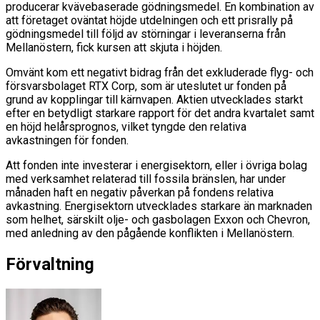
producerar kvävebaserade gödningsmedel. En kombination av
att företaget oväntat höjde utdelningen och ett prisrally på
gödningsmedel till följd av störningar i leveranserna från
Mellanöstern, fick kursen att skjuta i höjden.
Omvänt kom ett negativt bidrag från det exkluderade flyg- och
försvarsbolaget RTX Corp, som är uteslutet ur fonden på
grund av kopplingar till kärnvapen. Aktien utvecklades starkt
efter en betydligt starkare rapport för det andra kvartalet samt
en höjd helårsprognos, vilket tyngde den relativa
avkastningen för fonden.
Att fonden inte investerar i energisektorn, eller i övriga bolag
med verksamhet relaterad till fossila bränslen, har under
månaden haft en negativ påverkan på fondens relativa
avkastning. Energisektorn utvecklades starkare än marknaden
som helhet, särskilt olje- och gasbolagen Exxon och Chevron,
med anledning av den pågående konflikten i Mellanöstern.
Förvaltning