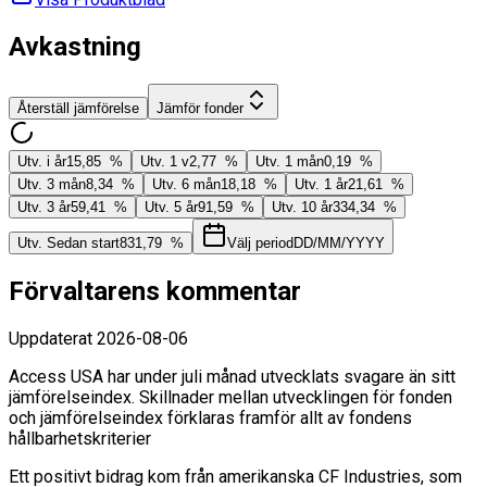
Avkastning
Återställ jämförelse
Jämför fonder
Utv. i år
15,85 %
Utv. 1 v
2,77 %
Utv. 1 mån
0,19 %
Utv. 3 mån
8,34 %
Utv. 6 mån
18,18 %
Utv. 1 år
21,61 %
Utv. 3 år
59,41 %
Utv. 5 år
91,59 %
Utv. 10 år
334,34 %
Utv. Sedan start
831,79 %
Välj period
DD/MM/YYYY
Förvaltarens kommentar
Uppdaterat
2026-08-06
Access USA har under juli månad utvecklats svagare än sitt
jämförelseindex. Skillnader mellan utvecklingen för fonden
och jämförelseindex förklaras framför allt av fondens
hållbarhetskriterier
Ett positivt bidrag kom från amerikanska CF Industries, som