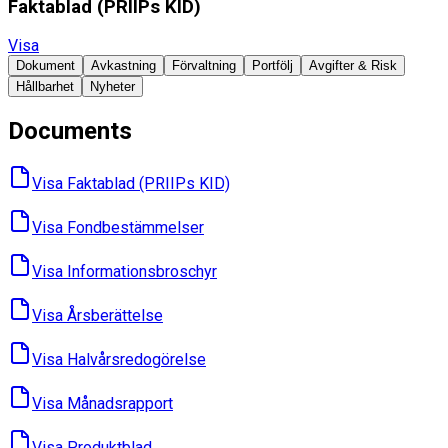
Faktablad ​(PRIIPs KID)
Visa
Dokument
Avkastning
Förvaltning
Portfölj
Avgifter & Risk
Hållbarhet
Nyheter
Documents
Visa Faktablad ​(PRIIPs KID)
Visa Fondbes­tämmelser
Visa Informations­broschyr
Visa Års­berättelse
Visa Halvårs­redogörelse
Visa Månads­rapport
Visa Produktblad