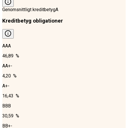
Genomsnittligt kreditbetyg
A
Kreditbetyg obligationer
AAA
46,89 %
AA+-
4,20 %
A+-
16,43 %
BBB
30,59 %
BB+-