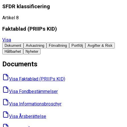
SFDR klassificering
Artikel 8
Faktablad ​(PRIIPs KID)
Visa
Dokument
Avkastning
Förvaltning
Portfölj
Avgifter & Risk
Hållbarhet
Nyheter
Documents
Visa Faktablad ​(PRIIPs KID)
Visa Fondbes­tämmelser
Visa Informations­broschyr
Visa Års­berättelse