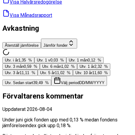
Visa Halvårs­redogörelse
Visa Månads­rapport
Avkastning
Återställ jämförelse
Jämför fonder
Utv. i år
1,35 %
Utv. 1 v
0,03 %
Utv. 1 mån
0,12 %
Utv. 3 mån
0,59 %
Utv. 6 mån
1,02 %
Utv. 1 år
2,32 %
Utv. 3 år
11,11 %
Utv. 5 år
11,02 %
Utv. 10 år
11,60 %
Utv. Sedan start
39,49 %
Välj period
DD/MM/YYYY
Förvaltarens kommentar
Uppdaterat
2026-08-04
Under juni gick fonden upp med 0,13 % medan fondens
jämförelseindex gick upp 0,18 %.