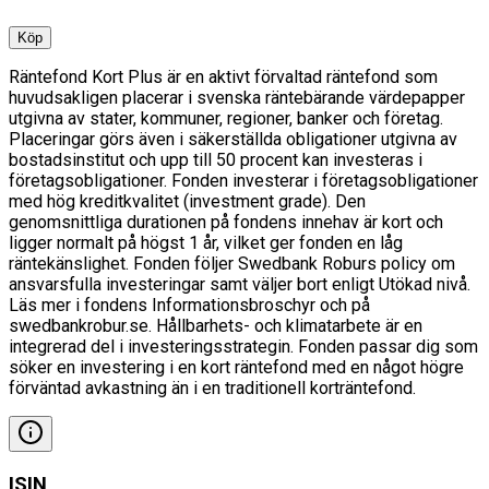
Köp
Räntefond Kort Plus är en aktivt förvaltad räntefond som
huvudsakligen placerar i svenska räntebärande värdepapper
utgivna av stater, kommuner, regioner, banker och företag.
Placeringar görs även i säkerställda obligationer utgivna av
bostadsinstitut och upp till 50 procent kan investeras i
företagsobligationer. Fonden investerar i företagsobligationer
med hög kreditkvalitet (investment grade). Den
genomsnittliga durationen på fondens innehav är kort och
ligger normalt på högst 1 år, vilket ger fonden en låg
räntekänslighet. Fonden följer Swedbank Roburs policy om
ansvarsfulla investeringar samt väljer bort enligt Utökad nivå.
Läs mer i fondens Informationsbroschyr och på
swedbankrobur.se. Hållbarhets- och klimatarbete är en
integrerad del i investeringsstrategin. Fonden passar dig som
söker en investering i en kort räntefond med en något högre
förväntad avkastning än i en traditionell korträntefond.
ISIN