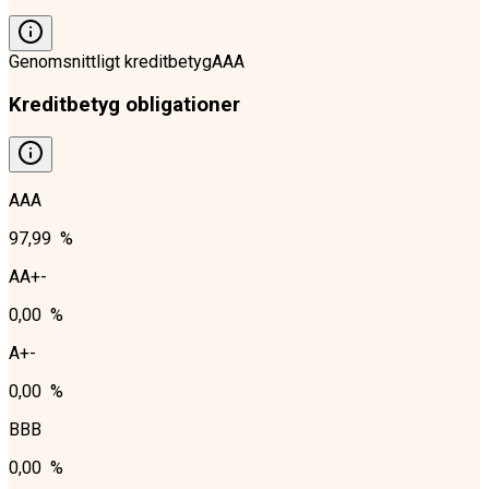
Genomsnittligt kreditbetyg
AAA
Kreditbetyg obligationer
AAA
97,99 %
AA+-
0,00 %
A+-
0,00 %
BBB
0,00 %