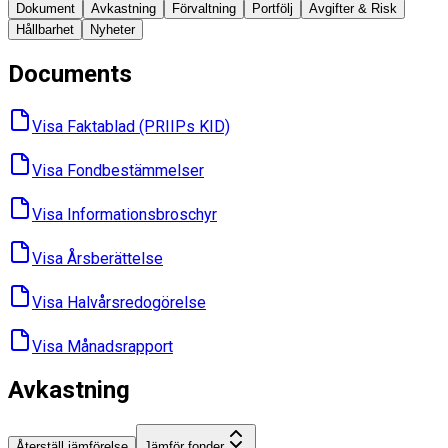
Dokument
Avkastning
Förvaltning
Portfölj
Avgifter & Risk
Hållbarhet
Nyheter
Documents
Visa Faktablad ​(PRIIPs KID)
Visa Fondbes­tämmelser
Visa Informations­broschyr
Visa Års­berättelse
Visa Halvårs­redogörelse
Visa Månads­rapport
Avkastning
Återställ jämförelse
Jämför fonder