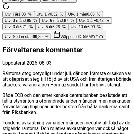
Utv. i år
1,08 %
Utv. 1 v
0,32 %
Utv. 1 mån
0,03 %
Utv. 3 mån
0,95 %
Utv. 6 mån
0,97 %
Utv. 1 år
−0,42 %
Utv. 3 år
5,71 %
Utv. 5 år
5,26 %
Utv. 10 år
6,99 %
Utv. Sedan start
99,39 %
Välj period
DD/MM/YYYY
Förvaltarens kommentar
Uppdaterat
2026-08-03
Räntorna steg betydligt under juli, där den främsta orsaken var
att oljepriset steg till följd av att USA och Iran återigen började
attackera varandra och Hormuzsundet har förblivit stängt.
Både ECB och den amerikanska centralbanken beslutade att
hålla styrräntorna oförändrade under månaden men marknaden
förväntar sig höjningar under hösten från båda bankerna samt
från Riksbanken.
Fondens avkastning var under månaden negativ till följd av de
stigande räntorna. Den relativa avkastningen var också något