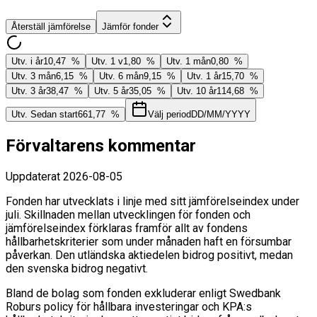
Återställ jämförelse
Jämför fonder
Utv. i år
10,47 %
Utv. 1 v
1,80 %
Utv. 1 mån
0,80 %
Utv. 3 mån
6,15 %
Utv. 6 mån
9,15 %
Utv. 1 år
15,70 %
Utv. 3 år
38,47 %
Utv. 5 år
35,05 %
Utv. 10 år
114,68 %
Utv. Sedan start
661,77 %
Välj period
DD/MM/YYYY
Förvaltarens kommentar
Uppdaterat
2026-08-05
Fonden har utvecklats i linje med sitt jämförelseindex under
juli. Skillnaden mellan utvecklingen för fonden och
jämförelseindex förklaras framför allt av fondens
hållbarhetskriterier som under månaden haft en försumbar
påverkan. Den utländska aktiedelen bidrog positivt, medan
den svenska bidrog negativt.
Bland de bolag som fonden exkluderar enligt Swedbank
Roburs policy för hållbara investeringar och KPA:s