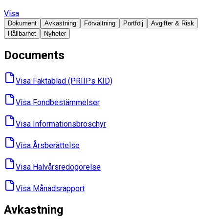
Visa
Dokument
Avkastning
Förvaltning
Portfölj
Avgifter & Risk
Hållbarhet
Nyheter
Documents
Visa Faktablad ​(PRIIPs KID)
Visa Fondbes­tämmelser
Visa Informations­broschyr
Visa Års­berättelse
Visa Halvårs­redogörelse
Visa Månads­rapport
Avkastning