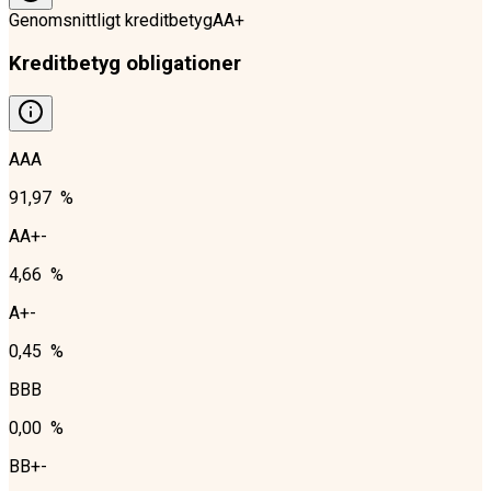
Genomsnittligt kreditbetyg
AA+
Kreditbetyg obligationer
AAA
91,97 %
AA+-
4,66 %
A+-
0,45 %
BBB
0,00 %
BB+-