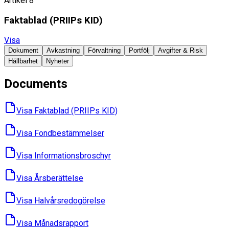
Artikel 8
Faktablad ​(PRIIPs KID)
Visa
Dokument
Avkastning
Förvaltning
Portfölj
Avgifter & Risk
Hållbarhet
Nyheter
Documents
Visa Faktablad ​(PRIIPs KID)
Visa Fondbes­tämmelser
Visa Informations­broschyr
Visa Års­berättelse
Visa Halvårs­redogörelse
Visa Månads­rapport