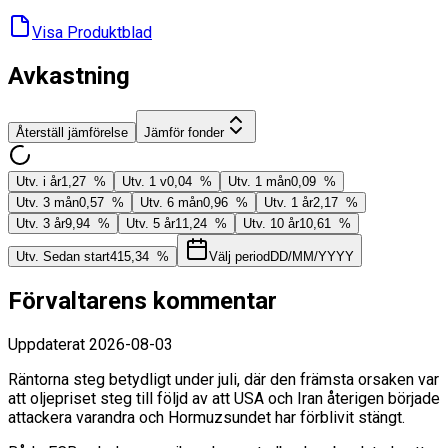
Visa Produktblad
Avkastning
Återställ jämförelse
Jämför fonder
Utv. i år
1,27 %
Utv. 1 v
0,04 %
Utv. 1 mån
0,09 %
Utv. 3 mån
0,57 %
Utv. 6 mån
0,96 %
Utv. 1 år
2,17 %
Utv. 3 år
9,94 %
Utv. 5 år
11,24 %
Utv. 10 år
10,61 %
Utv. Sedan start
415,34 %
Välj period
DD/MM/YYYY
Förvaltarens kommentar
Uppdaterat
2026-08-03
Räntorna steg betydligt under juli, där den främsta orsaken var
att oljepriset steg till följd av att USA och Iran återigen började
attackera varandra och Hormuzsundet har förblivit stängt.