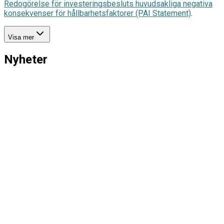
Redogörelse för investeringsbesluts huvudsakliga negativa
konsekvenser för hållbarhetsfaktorer (PAI Statement)
.
Visa mer
Nyheter