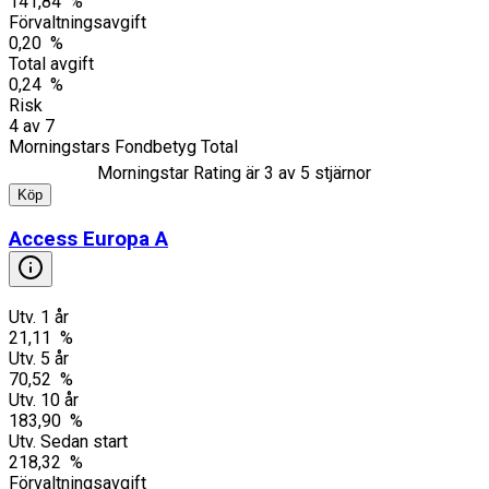
141,84 %
Förvaltningsavgift
0,20 %
Total avgift
0,24 %
Risk
4
av
7
Morningstars Fondbetyg Total
Morningstar Rating är
3
av 5 stjärnor
Köp
Access Europa A
Utv. 1 år
21,11 %
Utv. 5 år
70,52 %
Utv. 10 år
183,90 %
Utv. Sedan start
218,32 %
Förvaltningsavgift