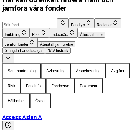
jämföra våra fonder
Fondtyp
Regioner
Inriktning
Risk
Indexnära
Återställ filter
Jämför fonder
Återställ jämförelse
Stängda handelsdagar
NAV-historik
Sammanfattning
Avkastning
Årsavkastning
Avgifter
Risk
Fondinfo
Fondbetyg
Dokument
Hållbarhet
Övrigt
Access Asien A