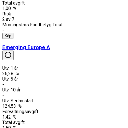
Total avgift
1,00 %
Risk
2
av
7
Morningstars Fondbetyg Total
-
Köp
Emerging Europe A
Utv. 1 år
26,28 %
Utv. 5 år
-
Utv. 10 år
-
Utv. Sedan start
124,53 %
Förvaltningsavgift
1,42 %
Total avgift
1,60 %