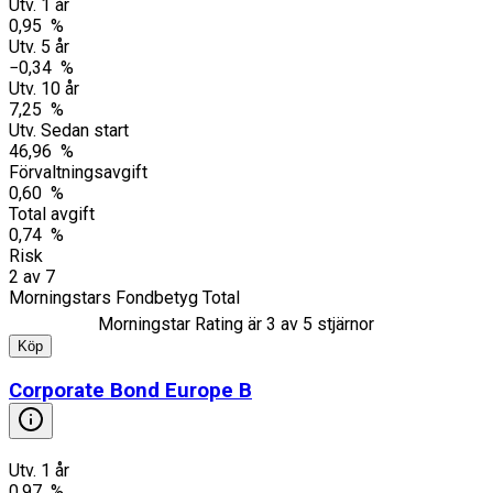
Utv. 1 år
0,95 %
Utv. 5 år
−0,34 %
Utv. 10 år
7,25 %
Utv. Sedan start
46,96 %
Förvaltningsavgift
0,60 %
Total avgift
0,74 %
Risk
2
av
7
Morningstars Fondbetyg Total
Morningstar Rating är
3
av 5 stjärnor
Köp
Corporate Bond Europe B
Utv. 1 år
0,97 %