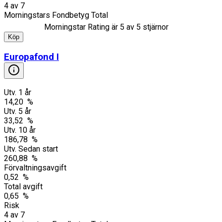
4
av
7
Morningstars Fondbetyg Total
Morningstar Rating är
5
av 5 stjärnor
Köp
Europafond I
Utv. 1 år
14,20 %
Utv. 5 år
33,52 %
Utv. 10 år
186,78 %
Utv. Sedan start
260,88 %
Förvaltningsavgift
0,52 %
Total avgift
0,65 %
Risk
4
av
7