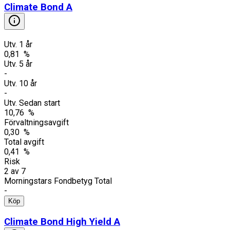
Climate Bond A
Utv. 1 år
0,81 %
Utv. 5 år
-
Utv. 10 år
-
Utv. Sedan start
10,76 %
Förvaltningsavgift
0,30 %
Total avgift
0,41 %
Risk
2
av
7
Morningstars Fondbetyg Total
-
Köp
Climate Bond High Yield A