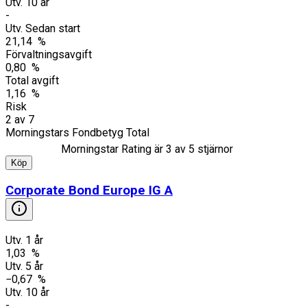
Utv. 10 år
-
Utv. Sedan start
21,14 %
Förvaltningsavgift
0,80 %
Total avgift
1,16 %
Risk
2
av
7
Morningstars Fondbetyg Total
Morningstar Rating är
3
av 5 stjärnor
Köp
Corporate Bond Europe IG A
Utv. 1 år
1,03 %
Utv. 5 år
−0,67 %
Utv. 10 år
-