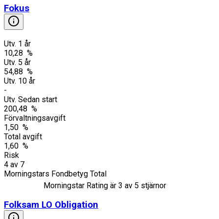
Fokus
Utv. 1 år
10,28 %
Utv. 5 år
54,88 %
Utv. 10 år
-
Utv. Sedan start
200,48 %
Förvaltningsavgift
1,50 %
Total avgift
1,60 %
Risk
4
av
7
Morningstars Fondbetyg Total
Morningstar Rating är
3
av 5 stjärnor
Folksam LO Obligation