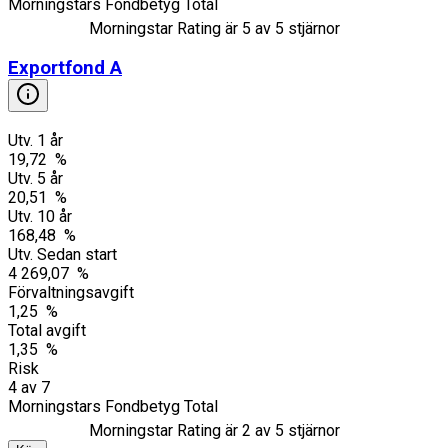
Morningstars Fondbetyg Total
Morningstar Rating är
5
av 5 stjärnor
Exportfond A
Utv. 1 år
19,72 %
Utv. 5 år
20,51 %
Utv. 10 år
168,48 %
Utv. Sedan start
4 269,07 %
Förvaltningsavgift
1,25 %
Total avgift
1,35 %
Risk
4
av
7
Morningstars Fondbetyg Total
Morningstar Rating är
2
av 5 stjärnor