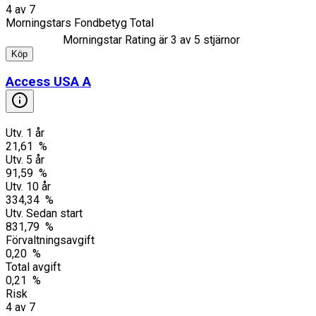
4
av
7
Morningstars Fondbetyg Total
Morningstar Rating är
3
av 5 stjärnor
Köp
Access USA A
Utv. 1 år
21,61 %
Utv. 5 år
91,59 %
Utv. 10 år
334,34 %
Utv. Sedan start
831,79 %
Förvaltningsavgift
0,20 %
Total avgift
0,21 %
Risk
4
av
7