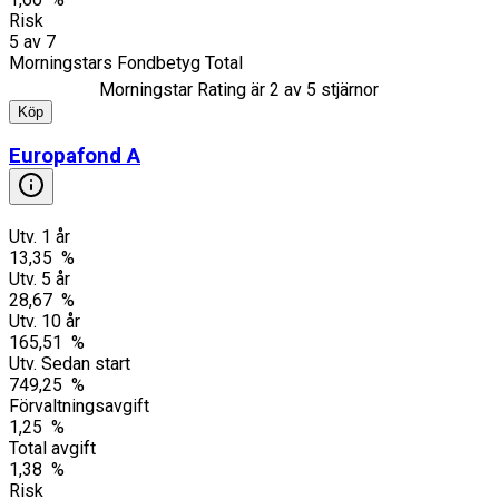
Risk
5
av
7
Morningstars Fondbetyg Total
Morningstar Rating är
2
av 5 stjärnor
Köp
Europafond A
Utv. 1 år
13,35 %
Utv. 5 år
28,67 %
Utv. 10 år
165,51 %
Utv. Sedan start
749,25 %
Förvaltningsavgift
1,25 %
Total avgift
1,38 %
Risk