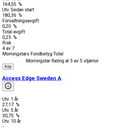
164,55 %
Utv. Sedan start
180,36 %
Förvaltningsavgift
0,20 %
Total avgift
0,25 %
Risk
4
av
7
Morningstars Fondbetyg Total
Morningstar Rating är
3
av 5 stjärnor
Köp
Access Edge Sweden A
Utv. 1 år
27,17 %
Utv. 5 år
30,75 %
Utv. 10 år
-