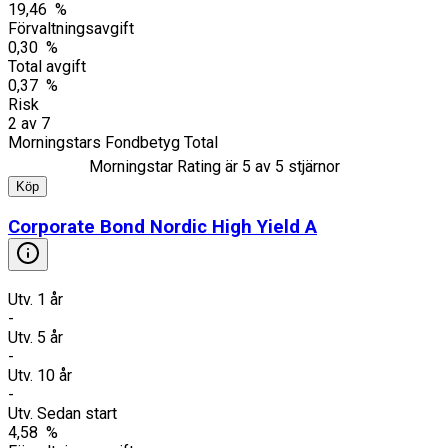
19,46 %
Förvaltningsavgift
0,30 %
Total avgift
0,37 %
Risk
2
av
7
Morningstars Fondbetyg Total
Morningstar Rating är
5
av 5 stjärnor
Köp
Corporate Bond Nordic High Yield A
Utv. 1 år
-
Utv. 5 år
-
Utv. 10 år
-
Utv. Sedan start
4,58 %