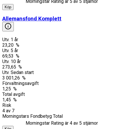
Morningstar Rating är
5
av 5 stjärnor
Köp
Allemansfond Komplett
Utv. 1 år
23,20 %
Utv. 5 år
69,53 %
Utv. 10 år
273,65 %
Utv. Sedan start
3 001,26 %
Förvaltningsavgift
1,25 %
Total avgift
1,45 %
Risk
4
av
7
Morningstars Fondbetyg Total
Morningstar Rating är
4
av 5 stjärnor
Köp