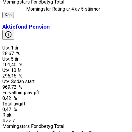
Morningstars Fondbetyg Total
Morningstar Rating är
4
av 5 stjärnor
Köp
Aktiefond Pension
Utv. 1 år
28,67 %
Utv. 5 år
101,40 %
Utv. 10 år
296,15 %
Utv. Sedan start
969,72 %
Förvaltningsavgift
0,42 %
Total avgift
0,47 %
Risk
4
av
7
Morningstars Fondbetyg Total