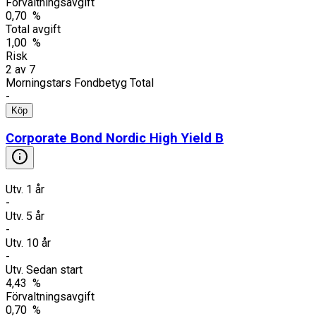
Förvaltningsavgift
0,70 %
Total avgift
1,00 %
Risk
2
av
7
Morningstars Fondbetyg Total
-
Köp
Corporate Bond Nordic High Yield B
Utv. 1 år
-
Utv. 5 år
-
Utv. 10 år
-
Utv. Sedan start
4,43 %
Förvaltningsavgift
0,70 %