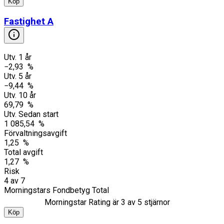
Köp
Fastighet A
Utv. 1 år
−2,93 %
Utv. 5 år
−9,44 %
Utv. 10 år
69,79 %
Utv. Sedan start
1 085,54 %
Förvaltningsavgift
1,25 %
Total avgift
1,27 %
Risk
4
av
7
Morningstars Fondbetyg Total
Morningstar Rating är
3
av 5 stjärnor
Köp