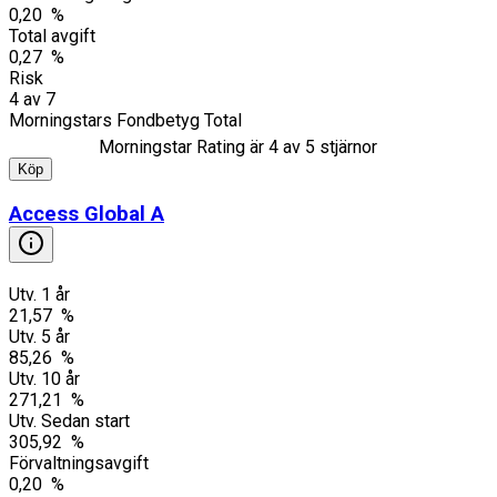
0,20 %
Total avgift
0,27 %
Risk
4
av
7
Morningstars Fondbetyg Total
Morningstar Rating är
4
av 5 stjärnor
Köp
Access Global A
Utv. 1 år
21,57 %
Utv. 5 år
85,26 %
Utv. 10 år
271,21 %
Utv. Sedan start
305,92 %
Förvaltningsavgift
0,20 %