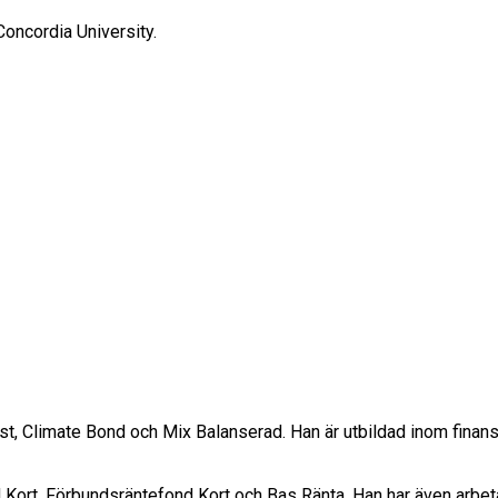
oncordia University.
st, Climate Bond och Mix Balanserad. Han är utbildad inom finan
nd Kort, Förbundsräntefond Kort och Bas Ränta. Han har även ar