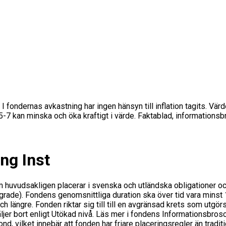
 I fondernas avkastning har ingen hänsyn till inflation tagits. Vär
s 5-7 kan minska och öka kraftigt i värde. Faktablad, informations
ng Inst
m huvudsakligen placerar i svenska och utländska obligationer o
grade). Fondens genomsnittliga duration ska över tid vara minst 1
längre. Fonden riktar sig till till en avgränsad krets som utgörs 
jer bort enligt Utökad nivå. Läs mer i fondens Informationsbros
ond, vilket innebär att fonden har friare placeringsregler än tradi