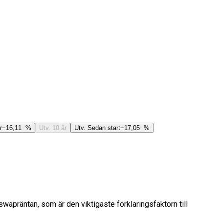
r
−16,11 %
Utv. 10 år
Utv. Sedan start
−17,05 %
apräntan, som är den viktigaste förklaringsfaktorn till