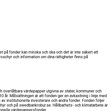
det på fonder kan minska och öka och det är inte säkert att
broschyr och information om dina rättigheter finns på
ch överlåtbara värdepapper utgivna av stater, kommuner och
0 år. Målsättningen är att fonden ger en avkastning i linje med
av institutionella investerare och andra fonder. Fonden följer
chyr och på swedbankrobur.se. Hållbarhets- och klimatarbete är
tionella värdepappersfonder.