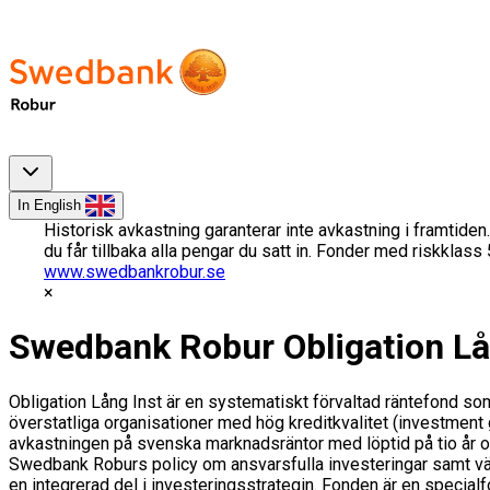
In English
Historisk avkastning garanterar inte avkastning i framtiden.
du får tillbaka alla pengar du satt in. Fonder med riskklas
www.swedbankrobur.se
Swedbank Robur Obligation Lå
Obligation Lång Inst är en systematiskt förvaltad räntefond so
överstatliga organisationer med hög kreditkvalitet (investment 
avkastningen på svenska marknadsräntor med löptid på tio år och 
Swedbank Roburs policy om ansvarsfulla investeringar samt väl
en integrerad del i investeringsstrategin. Fonden är en specialf