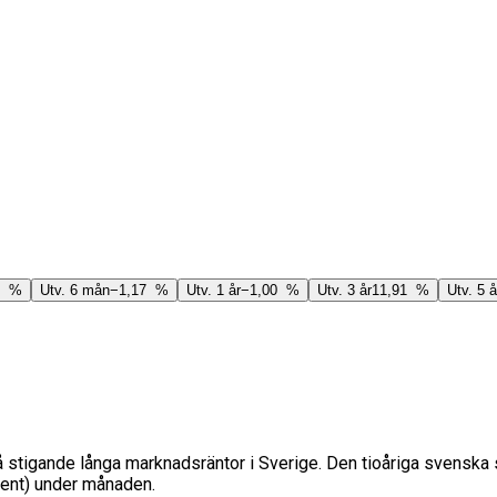
7 %
Utv. 6 mån
−1,17 %
Utv. 1 år
−1,00 %
Utv. 3 år
11,91 %
Utv. 5 å
tigande långa marknadsräntor i Sverige. Den tioåriga svenska sw
cent) under månaden.