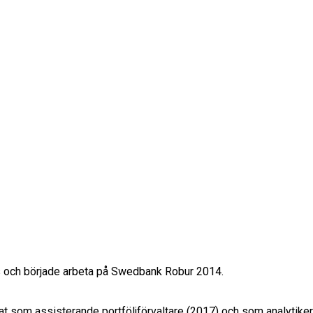
s och började arbeta på Swedbank Robur 2014.

betat som assisterande portföljförvaltare (2017) och som anal