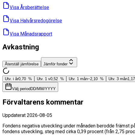
Visa Års­berättelse
Visa Halvårs­redogörelse
Visa Månads­rapport
Avkastning
Återställ jämförelse
Jämför fonder
Utv. i år
0,70 %
Utv. 1 v
0,52 %
Utv. 1 mån
−2,10 %
Utv. 3 mån
1,1
Välj period
DD/MM/YYYY
Förvaltarens kommentar
Uppdaterat
2026-08-05
Fondens negativa utveckling under månaden berodde främst på s
fondens utveckling, steg med cirka 0,39 procent (från 2,75 pro