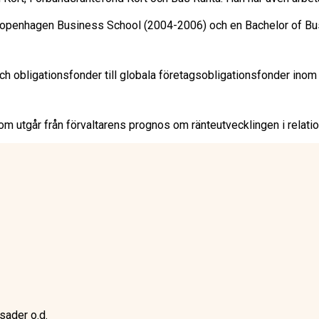
Copenhagen Business School (2004-2006) och en Bachelor of Busi
 och obligationsfonder till globala företagsobligationsfonder i
m utgår från förvaltarens prognos om ränteutvecklingen i relation 
sader o.d.