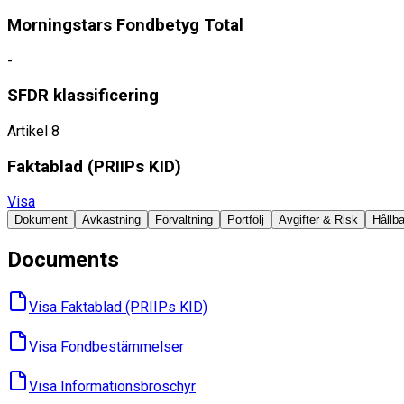
Morningstars Fondbetyg Total
-
SFDR klassificering
Artikel 8
Faktablad ​(PRIIPs KID)
Visa
Dokument
Avkastning
Förvaltning
Portfölj
Avgifter & Risk
Hållba
Documents
Visa Faktablad ​(PRIIPs KID)
Visa Fondbes­tämmelser
Visa Informations­broschyr