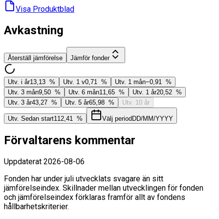
Visa Produktblad
Avkastning
Återställ jämförelse
Jämför fonder
Utv. i år
13,13 %
Utv. 1 v
0,71 %
Utv. 1 mån
−0,91 %
Utv. 3 mån
9,50 %
Utv. 6 mån
11,65 %
Utv. 1 år
20,52 %
Utv. 3 år
43,27 %
Utv. 5 år
65,98 %
Utv. 10 år
Utv. Sedan start
112,41 %
Välj period
DD/MM/YYYY
Förvaltarens kommentar
Uppdaterat
2026-08-06
Fonden har under juli utvecklats svagare än sitt
jämförelseindex. Skillnader mellan utvecklingen för fonden
och jämförelseindex förklaras framför allt av fondens
hållbarhetskriterier.