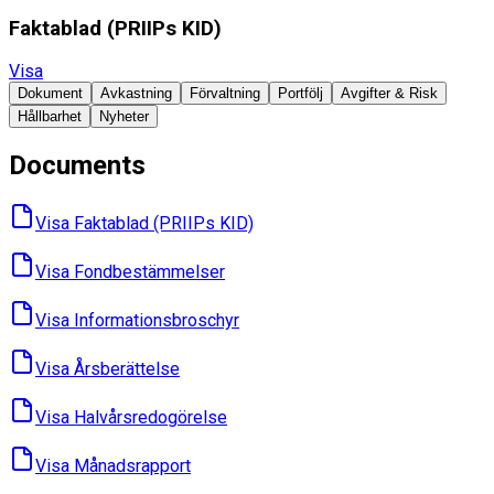
Faktablad ​(PRIIPs KID)
Visa
Dokument
Avkastning
Förvaltning
Portfölj
Avgifter & Risk
Hållbarhet
Nyheter
Documents
Visa Faktablad ​(PRIIPs KID)
Visa Fondbes­tämmelser
Visa Informations­broschyr
Visa Års­berättelse
Visa Halvårs­redogörelse
Visa Månads­rapport