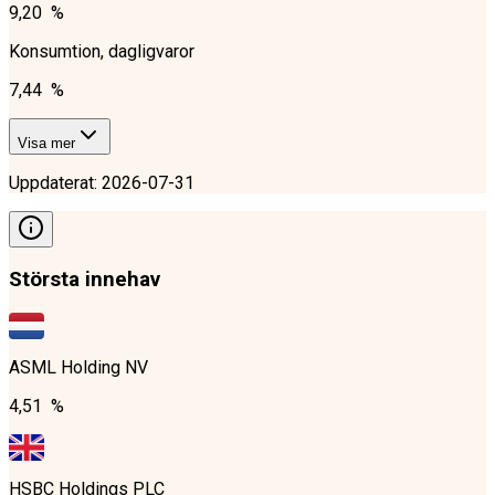
9,20 %
Konsumtion, dagligvaror
7,44 %
Visa mer
Uppdaterat
:
2026-07-31
Största innehav
ASML Holding NV
4,51 %
HSBC Holdings PLC