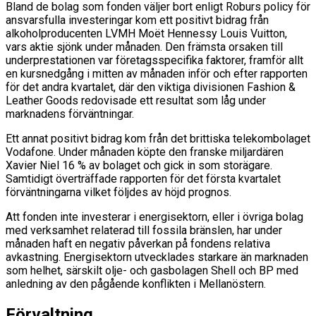
Bland de bolag som fonden väljer bort enligt Roburs policy för
ansvarsfulla investeringar kom ett positivt bidrag från
alkoholproducenten LVMH Moët Hennessy Louis Vuitton,
vars aktie sjönk under månaden. Den främsta orsaken till
underprestationen var företagsspecifika faktorer, framför allt
en kursnedgång i mitten av månaden inför och efter rapporten
för det andra kvartalet, där den viktiga divisionen Fashion &
Leather Goods redovisade ett resultat som låg under
marknadens förväntningar.
Ett annat positivt bidrag kom från det brittiska telekombolaget
Vodafone. Under månaden köpte den franske miljardären
Xavier Niel 16 % av bolaget och gick in som storägare.
Samtidigt överträffade rapporten för det första kvartalet
förväntningarna vilket följdes av höjd prognos.
Att fonden inte investerar i energisektorn, eller i övriga bolag
med verksamhet relaterad till fossila bränslen, har under
månaden haft en negativ påverkan på fondens relativa
avkastning. Energisektorn utvecklades starkare än marknaden
som helhet, särskilt olje- och gasbolagen Shell och BP med
anledning av den pågående konflikten i Mellanöstern.
Förvaltning