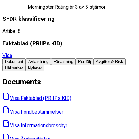
Morningstar Rating är
3
av 5 stjärnor
SFDR klassificering
Artikel 8
Faktablad ​(PRIIPs KID)
Visa
Dokument
Avkastning
Förvaltning
Portfölj
Avgifter & Risk
Hållbarhet
Nyheter
Documents
Visa Faktablad ​(PRIIPs KID)
Visa Fondbes­tämmelser
Visa Informations­broschyr