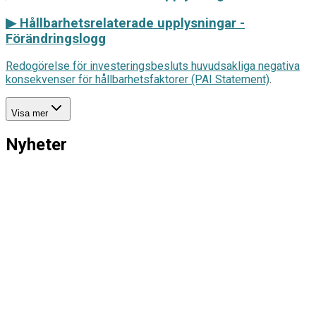
▶
Hållbarhetsrelaterade upplysningar -
Förändringslogg
Redogörelse för investeringsbesluts huvudsakliga negativa
konsekvenser för hållbarhetsfaktorer (PAI Statement)
.
Visa mer
Nyheter