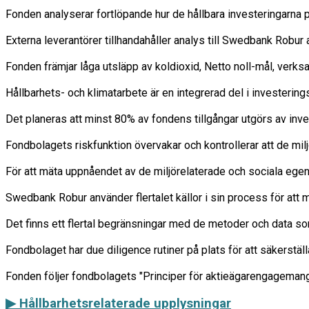
Fonden analyserar fortlöpande hur de hållbara investeringarna på
Externa leverantörer tillhandahåller analys till Swedbank Robu
Fonden främjar låga utsläpp av koldioxid, Netto noll-mål, verk
Hållbarhets- och klimatarbete är en integrerad del i investering
Det planeras att minst 80% av fondens tillgångar utgörs av inve
Fondbolagets riskfunktion övervakar och kontrollerar att de milj
För att mäta uppnåendet av de miljörelaterade och sociala egens
Swedbank Robur använder flertalet källor i sin process för att m
Det finns ett flertal begränsningar med de metoder och data so
Fondbolaget har due diligence rutiner på plats för att säkerstäl
▶ Hållbarhetsrelaterade upplysningar