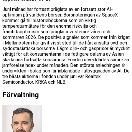
Juni månad har fortsatt präglats av en fortsatt stor AI-
optimism på världens börser. Börsnoteringen av SpaceX
kommer gå till historieböckerna som en viktig
temperaturmätare för den enorma riskvilja och
framtidsoptimism som präglar investerare våren och
sommaren 2026. De positiva signaler som kommer från kriget
i Mellanöstern har givit visst stöd till de hårt ansatta syd-och
sydostasiatiska börserna. Lägre olje- och gaspriser är mycket
viktigt för att konsumenterna i de fattigare delarna av Asien
ska kunna fortsätta konsumera. Fonden utvecklades sämre än
jämförelseindex under månaden. Den största anledningen är
undervikten i bolag som är inblandade i utbyggnaden av AI. De
tre bästa aktierna i fonden under juni var Realtek
Semiconductor, KRKA och NLB.
Förvaltning