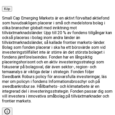
Köp
Small Cap Emerging Markets är en aktivt förvaltad aktiefond
som huvudsakligen placerar i små och medelstora bolag i
olika branscher globalt med inriktning mot
tillväxtmarknadsländer. Upp till 20 % av fondens tillgångar kan
också placeras i bolag inom andra länder än
tillväxtmarknadsländer, så kallade frontier markets-länder.
Bolag som fonden placerar i ska ha ett börsvärde som vid
investeringstillfället inte är större än det största bolaget i
fondens jämförelseindex. Fonden har en långsiktig
placeringshorisont och en aktiv investeringsstrategi som
fokuserar på bolagsval, där även sektor-, region- och
temaanalys är viktiga delar i strategin. Fonden följer
Swedbank Roburs policy för ansvarsfulla investeringar, läs
mer om policyn i fondens Informationsbroschyr och på
swedbankrobur.se. Hållbarhets- och klimatarbete är en
integrerad del i investeringsstrategin. Fonden passar dig som
vill investera i innovativa småbolag på tillväxtmarknader och
frontier markets.