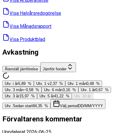
Visa Års­berättelse
Visa Halvårs­redogörelse
Visa Månads­rapport
Visa Produktblad
Avkastning
Återställ jämförelse
Jämför fonder
Utv. i år
5,89 %
Utv. 1 v
2,37 %
Utv. 1 mån
0,49 %
Utv. 3 mån
−0,58 %
Utv. 6 mån
3,16 %
Utv. 1 år
0,67 %
Utv. 3 år
15,97 %
Utv. 5 år
41,22 %
Utv. 10 år
Utv. Sedan start
84,35 %
Välj period
DD/MM/YYYY
Förvaltarens kommentar
Uppdaterat
2026-06-25