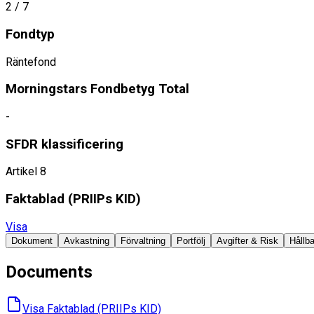
2
/ 7
Fondtyp
Räntefond
Morningstars Fondbetyg Total
-
SFDR klassificering
Artikel 8
Faktablad ​(PRIIPs KID)
Visa
Dokument
Avkastning
Förvaltning
Portfölj
Avgifter & Risk
Hållba
Documents
Visa Faktablad ​(PRIIPs KID)