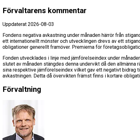
Förvaltarens kommentar
Uppdaterat
2026-08-03
Fondens negativa avkastning under månaden härrör från stigan
ett internationellt mönster och utvecklingen drevs av ett stiga
obligationer generellt framöver. Premierna för företagsobliga
Fonden utvecklades i linje med jämförelseindex under månaden. A
slutet av månaden stängdes denna undervikt då den allmänna r
sina respektive jämförelseindex vilket gav ett negativt bidrag ti
avkastningen. Detta då övervikten främst finns i kortare obliga
Förvaltning