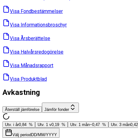
Visa Fondbes­tämmelser
Visa Informations­broschyr
Visa Års­berättelse
Visa Halvårs­redogörelse
Visa Månads­rapport
Visa Produktblad
Avkastning
Återställ jämförelse
Jämför fonder
Utv. i år
0,84 %
Utv. 1 v
0,19 %
Utv. 1 mån
−0,47 %
Utv. 3 mån
0,4
Välj period
DD/MM/YYYY