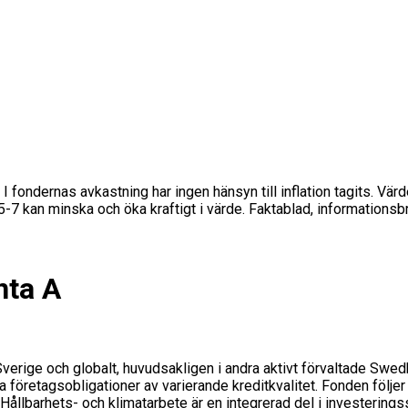
 I fondernas avkastning har ingen hänsyn till inflation tagits. Vär
s 5-7 kan minska och öka kraftigt i värde. Faktablad, informations
nta A
 Sverige och globalt, huvudsakligen i andra aktivt förvaltade Swed
a företagsobligationer av varierande kreditkvalitet. Fonden följ
lbarhets- och klimatarbete är en integrerad del i investeringsst