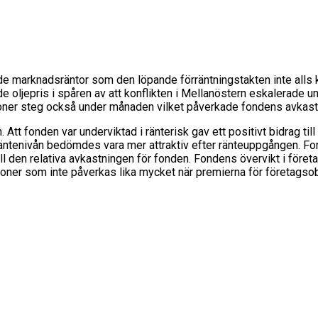
de marknadsräntor som den löpande förräntningstakten inte alls
nde oljepris i spåren av att konflikten i Mellanöstern eskalerade
tioner steg också under månaden vilket påverkade fondens avkastn
tt fonden var underviktad i ränterisk gav ett positivt bidrag ti
äntenivån bedömdes vara mer attraktiv efter ränteuppgången. Fo
ll den relativa avkastningen för fonden. Fondens övervikt i företag
tioner som inte påverkas lika mycket när premierna för företagsobl