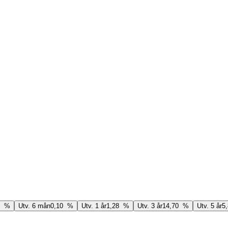
2 %
Utv. 6 mån
0,10 %
Utv. 1 år
1,28 %
Utv. 3 år
14,70 %
Utv. 5 år
5