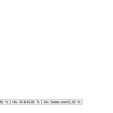
,81 %
Utv. 10 år
10,82 %
Utv. Sedan start
11,10 %