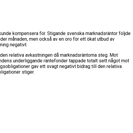
 kunde kompensera för. Stigande svenska marknadsräntor följde
 under månaden, men också av en oro för ett ökat utbud av
ing negativt.
ll den relativa avkastningen då marknadsräntorna steg. Mot
ndens underliggande räntefonder tappade totalt sett något mot
sobligationer gav ett svagt negativt bidrag till den relativa
igationer stiger.