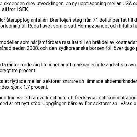
re skeenden drev utvecklingen: en ny upptrappning mellan USA och
siffror i SEK.
r återupptog anfallen. Brentoljan steg från 71 dollar per fat till 
ledning till Röda havet som ersatt Hormuzsundet och hittills håll
modeller som når jämförbara resultat till en bråkdel av kostnade
ånad sedan 2008, och den sydkoreanska börsen föll över tjugo p
 räntor rörde sig lite innebär att marknaden inte ändrat sin syn p
rygt tre procent.
italet flyttade mellan sektorer snarare än lämnade aktiemarknade
ndex sjönk 1,7 procent.
 med Iran var ett ramverk och inte ett fredsavtal, och koncentratio
d är ett nytt stöd. Uppgången bärs av fler sektorer än i våras och 