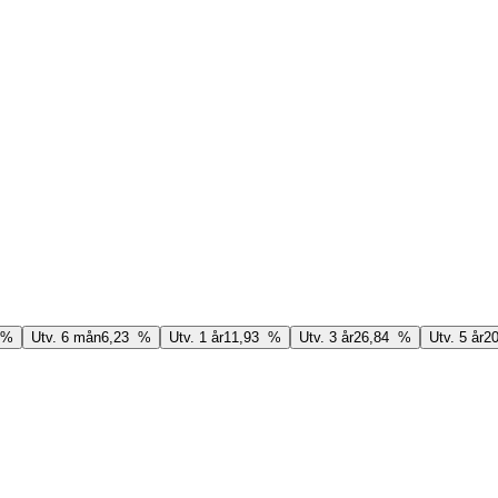
 %
Utv. 6 mån
6,23 %
Utv. 1 år
11,93 %
Utv. 3 år
26,84 %
Utv. 5 år
2