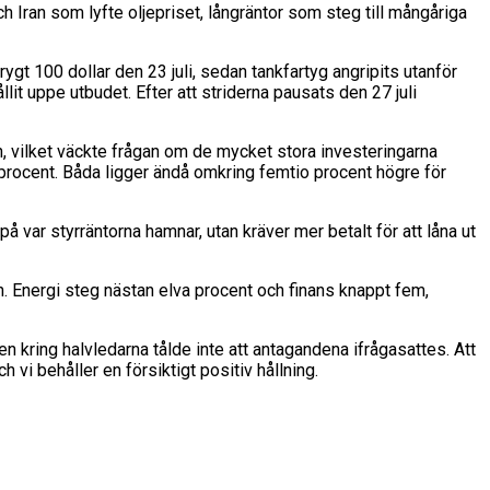
 Iran som lyfte oljepriset, långräntor som steg till mångåriga
drygt 100 dollar den 23 juli, sedan tankfartyg angripits utanför
it uppe utbudet. Efter att striderna pausats den 27 juli
n, vilket väckte frågan om de mycket stora investeringarna
rocent. Båda ligger ändå omkring femtio procent högre för
å var styrräntorna hamnar, utan kräver mer betalt för att låna ut
n. Energi steg nästan elva procent och finans knappt fem,
nen kring halvledarna tålde inte att antagandena ifrågasattes. Att
vi behåller en försiktigt positiv hållning.