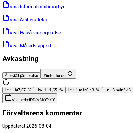
Visa Informations­broschyr
Visa Års­berättelse
Visa Halvårs­redogörelse
Visa Månads­rapport
Avkastning
Återställ jämförelse
Jämför fonder
Utv. i år
7,67 %
Utv. 1 v
1,65 %
Utv. 1 mån
0,43 %
Utv. 3 mån
3,48
Välj period
DD/MM/YYYY
Förvaltarens kommentar
Uppdaterat
2026-08-04