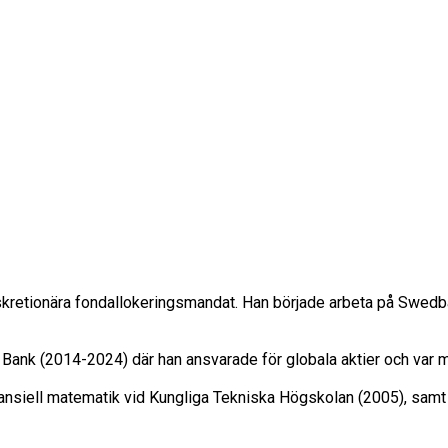
skretionära fondallokeringsmandat. Han började arbeta på Swedb
nt Bank (2014-2024) där han ansvarade för globala aktier och va
finansiell matematik vid Kungliga Tekniska Högskolan (2005), sam