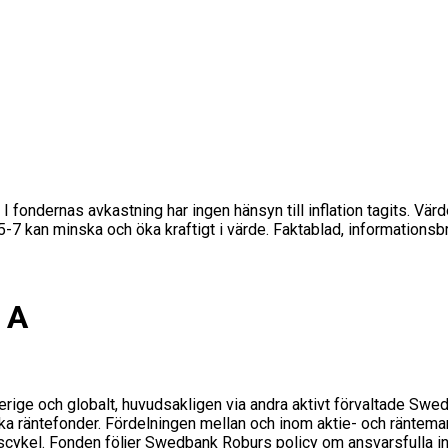
 I fondernas avkastning har ingen hänsyn till inflation tagits. Vär
s 5-7 kan minska och öka kraftigt i värde. Faktablad, informations
 A
verige och globalt, huvudsakligen via andra aktivt förvaltade Swe
ka räntefonder. Fördelningen mellan och inom aktie- och räntema
ngscykel. Fonden följer Swedbank Roburs policy om ansvarsfulla inv