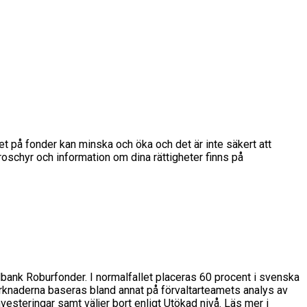
det på fonder kan minska och öka och det är inte säkert att
broschyr och information om dina rättigheter finns på
dbank Roburfonder. I normalfallet placeras 60 procent i svenska
rknaderna baseras bland annat på förvaltarteamets analys av
esteringar samt väljer bort enligt Utökad nivå. Läs mer i