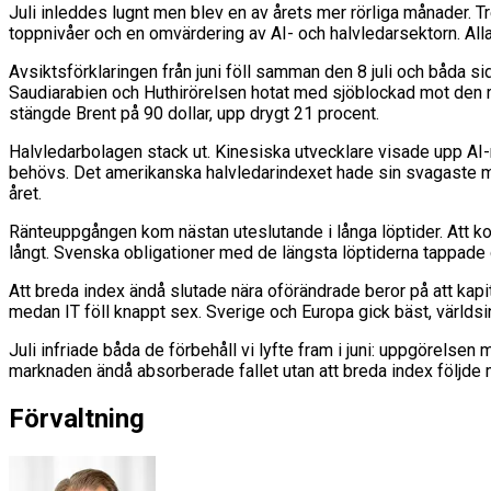
Juli inleddes lugnt men blev en av årets mer rörliga månader. T
toppnivåer och en omvärdering av AI- och halvledarsektorn. Alla 
Avsiktsförklaringen från juni föll samman den 8 juli och båda sido
Saudiarabien och Huthirörelsen hotat med sjöblockad mot den rör
stängde Brent på 90 dollar, upp drygt 21 procent.
Halvledarbolagen stack ut. Kinesiska utvecklare visade upp AI-
behövs. Det amerikanska halvledarindexet hade sin svagaste m
året.
Ränteuppgången kom nästan uteslutande i långa löptider. Att korta
långt. Svenska obligationer med de längsta löptiderna tappade d
Att breda index ändå slutade nära oförändrade beror på att kap
medan IT föll knappt sex. Sverige och Europa gick bäst, världsi
Juli infriade båda de förbehåll vi lyfte fram i juni: uppgörelsen
marknaden ändå absorberade fallet utan att breda index följde me
Förvaltning