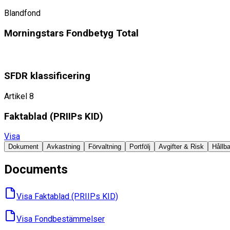
Blandfond
Morningstars Fondbetyg Total
SFDR klassificering
Artikel 8
Faktablad ​(PRIIPs KID)
Visa
Dokument
Avkastning
Förvaltning
Portfölj
Avgifter & Risk
Hållba
Documents
Visa Faktablad ​(PRIIPs KID)
Visa Fondbes­tämmelser