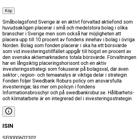
Köp
Småbolagsfond Sverige är en aktivt förvaltad aktiefond som
huvudsakligen placerar i små och medelstora bolag i olika
branscher i Sverige men som också har möjligheten att
placera upp till 10 procent av fondens innehav i bolag i övriga
Norden. Bolag som fonden placerar i ska ha ett börsvärde
som vid investeringstillfället uppgår till högst en procent av
den svenska aktiemarknadens totala börsvärde. Förvaltningen
har en långsiktig placeringshorisont och en aktiv
investeringsstrategi som fokuserar på bolagsval, där även
sektor-, region- och temaanalys är viktiga delar i strategin.
Fonden följer Swedbank Roburs policy om ansvarsfulla
investeringar, läs mer om policyn i fondens
Informationsbroschyr och på swedbankrobur.se. Hållbarhets-
och klimatarbete är en integrerad del i investeringsstrategin.
ISIN
SE0000602302