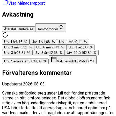
Visa Månads­rapport
Avkastning
Återställ jämförelse
Jämför fonder
Utv. i år
6,16 %
Utv. 1 v
1,08 %
Utv. 1 mån
0,11 %
Utv. 3 mån
3,51 %
Utv. 6 mån
6,73 %
Utv. 1 år
1,38 %
Utv. 3 år
25,51 %
Utv. 5 år
−12,36 %
Utv. 10 år
162,84 %
Utv. Sedan start
3 634,08 %
Välj period
DD/MM/YYYY
Förvaltarens kommentar
Uppdaterat
2026-08-03
Svenska småbolag steg under juli och fonden presterade
sämre än sitt jämförelseindex. Det globala börshumöret fick
stöd av en hög underliggande riskaptit, där en stabiliserad
USA-börs fortsatte att agera draglok och spred optimism på
världens marknader. Juli präglades av att rapportsäsongen för