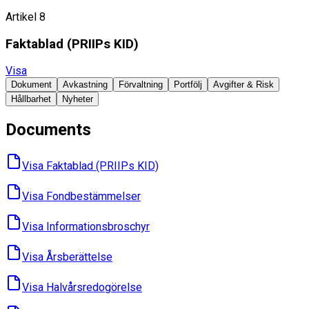
Artikel 8
Faktablad ​(PRIIPs KID)
Visa
Dokument
Avkastning
Förvaltning
Portfölj
Avgifter & Risk
Hållbarhet
Nyheter
Documents
Visa Faktablad ​(PRIIPs KID)
Visa Fondbes­tämmelser
Visa Informations­broschyr
Visa Års­berättelse
Visa Halvårs­redogörelse