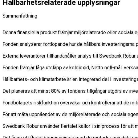
Hållbarhetsrelaterade upplysningar
Sammanfattning
Denna finansiella produkt främjar miljörelaterade eller sociala
Fonden analyserar fortlöpande hur de hållbara investeringarna på
Externa leverantörer tillhandahåller analys till Swedbank Robu
Fonden främjar låga utsläpp av koldioxid, Netto noll-mål, verk
Hållbarhets- och klimatarbete är en integrerad del i investering
Det planeras att minst 80% av fondens tillgångar utgörs av inve
Fondbolagets riskfunktion övervakar och kontrollerar att de milj
För att mäta uppnåendet av de miljörelaterade och sociala egens
Swedbank Robur använder flertalet källor i sin process för att m
Det finns ett flertal begränsningar med de metoder och data so