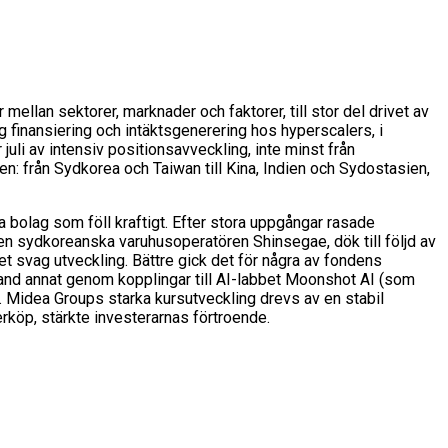
mellan sektorer, marknader och faktorer, till stor del drivet av
g finansiering och intäktsgenerering hos hyperscalers, i
uli av intensiv positionsavveckling, inte minst från
n: från Sydkorea och Taiwan till Kina, Indien och Sydostasien,
bolag som föll kraftigt. Efter stora uppgångar rasade
en sydkoreanska varuhusoperatören Shinsegae, dök till följd av
 svag utveckling. Bättre gick det för några av fondens
land annat genom kopplingar till AI-labbet Moonshot AI (som
a. Midea Groups starka kursutveckling drevs av en stabil
rköp, stärkte investerarnas förtroende.