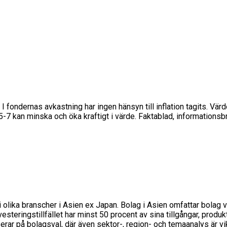
 I fondernas avkastning har ingen hänsyn till inflation tagits. Vär
s 5-7 kan minska och öka kraftigt i värde. Faktablad, informations
 olika branscher i Asien ex Japan. Bolag i Asien omfattar bolag va
esteringstillfället har minst 50 procent av sina tillgångar, produk
ar på bolagsval, där även sektor-, region- och temaanalys är vikt