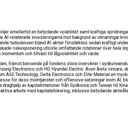
ljer emellertid en betydande volatilitet samt kraftiga spridningar 
 de AI-relaterade investeringarna mot bakgrund av utmaningar krin
nde turbulensen bland AI-aktier förstärktes sedan kraftigt under j
de riskexponering utlöste omfattande rotationer över hela linje
n momentum och tillväxt till lågvolatilitet och värde.
n, främst beroende på fondens stora övervikter i sydkoreanska 
sung Electronics och HD Hyundai Electric. Även årets vinnare, d
 ASE Technology, Delta Electronics och Elite Material en mycket
resse för dess molntjänster och offensiva satsningar inom AI, b
a draghjälp av kapitalrotationer från Sydkorea och Taiwan till Kin
ktiva arbete med kapitalallokering, inklusive betydande aktieåte