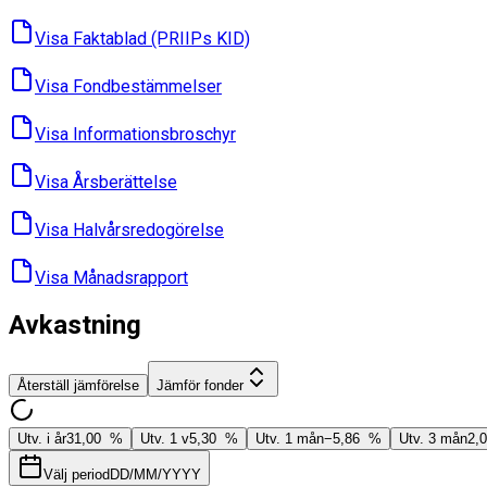
Visa Faktablad ​(PRIIPs KID)
Visa Fondbes­tämmelser
Visa Informations­broschyr
Visa Års­berättelse
Visa Halvårs­redogörelse
Visa Månads­rapport
Avkastning
Återställ jämförelse
Jämför fonder
Utv. i år
31,00 %
Utv. 1 v
5,30 %
Utv. 1 mån
−5,86 %
Utv. 3 mån
2,
Välj period
DD/MM/YYYY