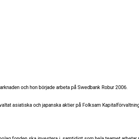
marknaden och hon började arbeta på Swedbank Robur 2006. 

tat asiatiska och japanska aktier på Folksam Kapitalförvaltning
 bolag fonden ska investera i, samtidigt som hela teamet arbetar n