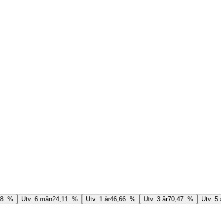
08 %
Utv. 6 mån
24,11 %
Utv. 1 år
46,66 %
Utv. 3 år
70,47 %
Utv. 5 