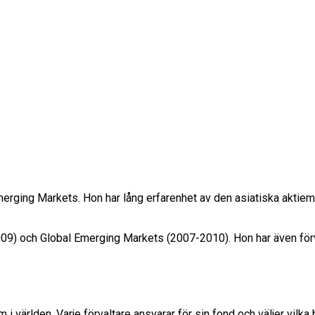
erging Markets. Hon har lång erfarenhet av den asiatiska aktie
9) och Global Emerging Markets (2007-2010). Hon har även förval
.
i världen. Varje förvaltare ansvarar för sin fond och väljer vilka