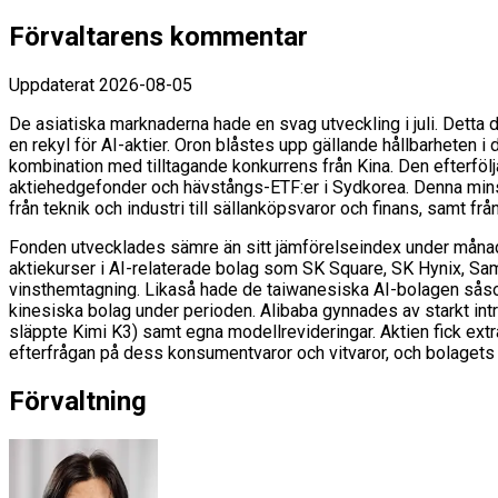
Förvaltarens kommentar
Uppdaterat
2026-08-05
De asiatiska marknaderna hade en svag utveckling i juli. Detta dö
en rekyl för AI-aktier. Oron blåstes upp gällande hållbarheten i
kombination med tilltagande konkurrens från Kina. Den efterfölja
aktiehedgefonder och hävstångs-ETF:er i Sydkorea. Denna minska
från teknik och industri till sällanköpsvaror och finans, samt frå
Fonden utvecklades sämre än sitt jämförelseindex under månade
aktiekurser i AI-relaterade bolag som SK Square, SK Hynix, Sam
vinsthemtagning. Likaså hade de taiwanesiska AI-bolagen såsom
kinesiska bolag under perioden. Alibaba gynnades av starkt int
släppte Kimi K3) samt egna modellrevideringar. Aktien fick extr
efterfrågan på dess konsumentvaror och vitvaror, och bolagets a
Förvaltning