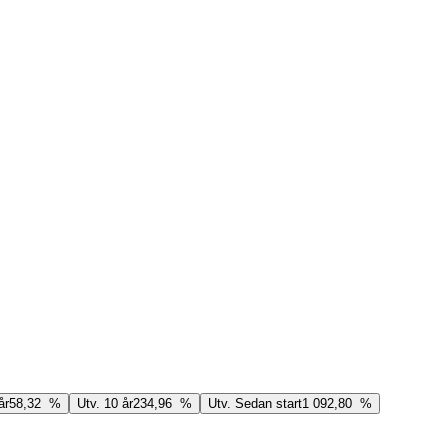
år
58,32 %
Utv. 10 år
234,96 %
Utv. Sedan start
1 092,80 %