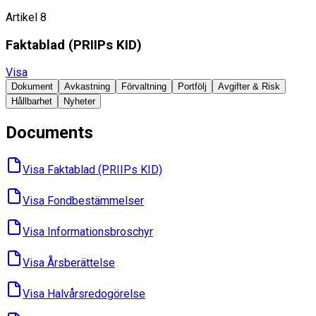
Artikel 8
Faktablad ​(PRIIPs KID)
Visa
Dokument
Avkastning
Förvaltning
Portfölj
Avgifter & Risk
Hållbarhet
Nyheter
Documents
Visa Faktablad ​(PRIIPs KID)
Visa Fondbes­tämmelser
Visa Informations­broschyr
Visa Års­berättelse
Visa Halvårs­redogörelse