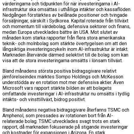
värderingarna och tidpunkten för när investeringarna i AI-
infrastruktur ska omsättas i uthålliga intäkter och kassaflöden.
Nedgången förstärktes av belånade positioner och tvingade
försäljningar, särskilt i Sydkorea. Kapital roterade från tillväxt
och momentum till värdebolag, defensiva sektorer och finans,
medan Europa utvecklades bättre än USA. Mot slutet av
månaden kom starka rapporter från flera stora amerikanska
teknik- och molnbolag som stärkte övertygelsen om att den
långsiktiga investeringscykeln inom AI-infrastruktur är intakt.
Marknaden återvände därmed selektivt till de bolag som kan
visa att de stora investeringarna omsätts i lönsam tillväxt.
Bland månadens största positiva bidragsgivare relativt
jämförelseindex märktes Sompo Holdings och McKesson
understödda av en rotation mot mer defensiva aktier. Även
Microsoft vars rapport stärkte bilden av att bolagets
omfattande investeringar i AI-infrastruktur nu omsätts i tydlig
intäkts- och vinsttillväxt, bidrog positivt.
Bland månadens negativa bidragsgivare återfanns TSMC och
Amphenol, som pressades av rotationen bort från AI-
relaterade bolag. TSMC utvecklades svagt trots en stark
rapport, då marknaden fokuserade på stigande investeringar
och kostnader för expansionen i Arizona. En stark