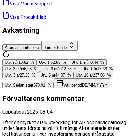
Visa Månads­rapport
Visa Produktblad
Avkastning
Återställ jämförelse
Jämför fonder
Utv. i år
10,92 %
Utv. 1 v
2,99 %
Utv. 1 mån
0,44 %
Utv. 3 mån
6,96 %
Utv. 6 mån
12,75 %
Utv. 1 år
15,36 %
Utv. 3 år
27,25 %
Utv. 5 år
44,07 %
Utv. 10 år
237,06 %
Utv. Sedan start
370,91 %
Välj period
DD/MM/YYYY
Förvaltarens kommentar
Uppdaterat
2026-08-04
Efter en mycket stark utveckling för AI- och halvledarbolag
under årets första halvår föll många AI-relaterade aktier
kraftigt under juli, när investerarna började ifrågasätta