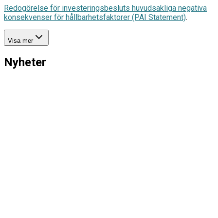
Redogörelse för investeringsbesluts huvudsakliga negativa
konsekvenser för hållbarhetsfaktorer (PAI Statement)
.
Visa mer
Nyheter