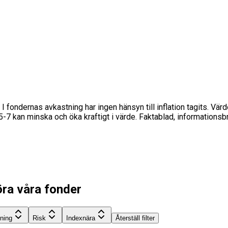
 I fondernas avkastning har ingen hänsyn till inflation tagits. Vär
s 5-7 kan minska och öka kraftigt i värde. Faktablad, informations
öra våra fonder
tning
Risk
Indexnära
Återställ filter